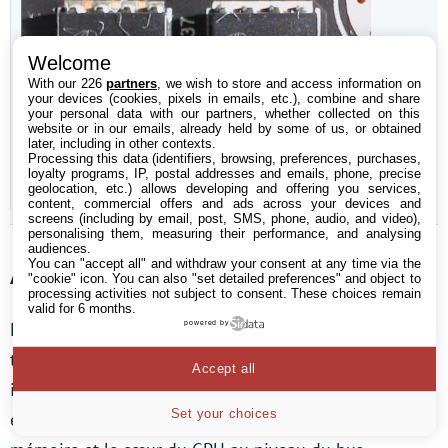
Welcome
With our 226
partners
, we wish to store and access information on
your devices (cookies, pixels in emails, etc.), combine and share
your personal data with our partners, whether collected on this
website or in our emails, already held by some of us, or obtained
later, including in other contexts.
Processing this data (identifiers, browsing, preferences, purchases,
loyalty programs, IP, postal addresses and emails, phone, precise
geolocation, etc.) allows developing and offering you services,
content, commercial offers and ads across your devices and
screens (including by email, post, SMS, phone, audio, and video),
personalising them, measuring their performance, and analysing
audiences.
You can "accept all" and withdraw your consent at any time via the
Autres convertisseurs
"cookie" icon
. You can also "set detailed preferences" and object to
processing activities not subject to consent. These choices remain
valid for 6 months.
La génération du VDDCI (image de gauche) n’est pas
powered by
très exigeante pour les composants, mais elle reste
Accept all
indispensable car elle assure le passage du signal
Set your choices
entre GPU et mémoire, c’est à dire la tension entre la