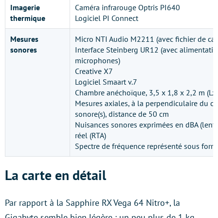
Imagerie
Caméra infrarouge Optris PI640
thermique
Logiciel PI Connect
Mesures
Micro NTI Audio M2211 (avec fichier de cal
sonores
Interface Steinberg UR12 (avec alimentati
microphones)
Creative X7
Logiciel Smaart v.7
Chambre anéchoïque, 3,5 x 1,8 x 2,2 m (Lx
Mesures axiales, à la perpendiculaire du cen
sonore(s), distance de 50 cm
Nuisances sonores exprimées en dBA (lent)
réel (RTA)
Spectre de fréquence représenté sous for
La carte en détail
Par rapport à la Sapphire RX Vega 64 Nitro+, la
Gigabyte semble bien légère : un peu plus de 1 kg,