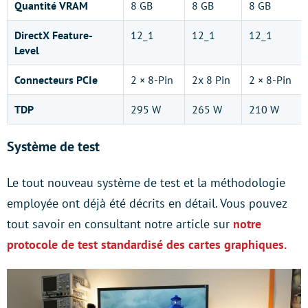
Quantité VRAM
8 GB
8 GB
8 GB
DirectX Feature-
12_1
12_1
12_1
Level
Connecteurs PCIe
2 × 8-Pin
2x 8 Pin
2 × 8-Pin
TDP
295 W
265 W
210 W
Système de test
Le tout nouveau système de test et la méthodologie
employée ont déjà été décrits en détail. Vous pouvez
tout savoir en consultant notre article sur
notre
protocole de test standardisé des cartes graphiques.