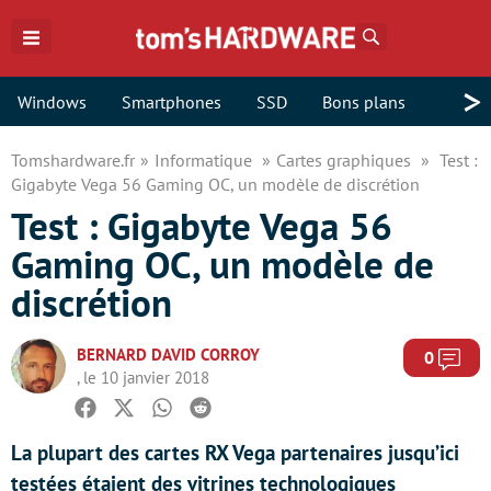
Rechercher
>
Windows
Smartphones
SSD
Bons plans
Tomshardware.fr
Informatique
Cartes graphiques
Test :
Gigabyte Vega 56 Gaming OC, un modèle de discrétion
Test : Gigabyte Vega 56
Gaming OC, un modèle de
discrétion
BERNARD DAVID CORROY
Com
0
, le 10 janvier 2018
Facebook
Twitter
Whatsapp
Reddit
La plupart des cartes RX Vega partenaires jusqu’ici
testées étaient des vitrines technologiques