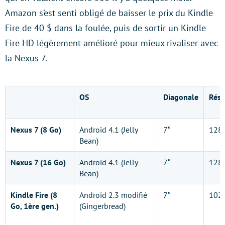
Amazon s’est senti obligé de baisser le prix du Kindle
Fire de 40 $ dans la foulée, puis de sortir un Kindle
Fire HD légèrement amélioré pour mieux rivaliser avec
la Nexus 7.
OS
Diagonale
Réso
Nexus 7 (8 Go)
Android 4.1 (Jelly
7″
128
Bean)
Nexus 7 (16 Go)
Android 4.1 (Jelly
7″
128
Bean)
Kindle Fire (8
Android 2.3 modifié
7″
102
Go, 1ère gen.)
(Gingerbread)