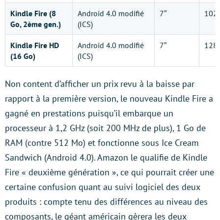
Kindle Fire (8
Android 4.0 modifié
7″
102
Go, 2ème gen.)
(ICS)
Kindle Fire HD
Android 4.0 modifié
7″
128
(16 Go)
(ICS)
Non content d’afficher un prix revu à la baisse par
rapport à la première version, le nouveau Kindle Fire a
gagné en prestations puisqu’il embarque un
processeur à 1,2 GHz (soit 200 MHz de plus), 1 Go de
RAM (contre 512 Mo) et fonctionne sous Ice Cream
Sandwich (Android 4.0). Amazon le qualifie de Kindle
Fire « deuxième génération », ce qui pourrait créer une
certaine confusion quant au suivi logiciel des deux
produits : compte tenu des différences au niveau des
composants, le géant américain gèrera les deux