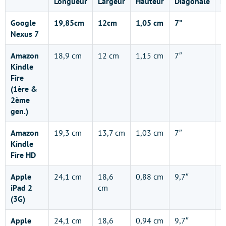
Longueur
Largeur
Hauteur
Diagonale
R
Google
19,85
cm
12
cm
1,05 cm
7”
1
Nexus 7
Amazon
18,9 cm
12 cm
1,15 cm
7″
1
Kindle
Fire
(1ère &
2ème
gen.)
Amazon
19,3 cm
13,7 cm
1,03 cm
7″
1
Kindle
Fire HD
Apple
24,1 cm
18,6
0,88 cm
9,7″
1
iPad 2
cm
(3G)
Apple
24,1 cm
18,6
0,94 cm
9,7″
2