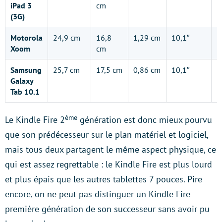
iPad 3
cm
(3G)
Motorola
24,9 cm
16,8
1,29 cm
10,1″
1
Xoom
cm
Samsung
25,7 cm
17,5 cm
0,86 cm
10,1″
1
Galaxy
Tab 10.1
ème
Le Kindle Fire 2
génération est donc mieux pourvu
que son prédécesseur sur le plan matériel et logiciel,
mais tous deux partagent le même aspect physique, ce
qui est assez regrettable : le Kindle Fire est plus lourd
et plus épais que les autres tablettes 7 pouces. Pire
encore, on ne peut pas distinguer un Kindle Fire
première génération de son successeur sans avoir pu