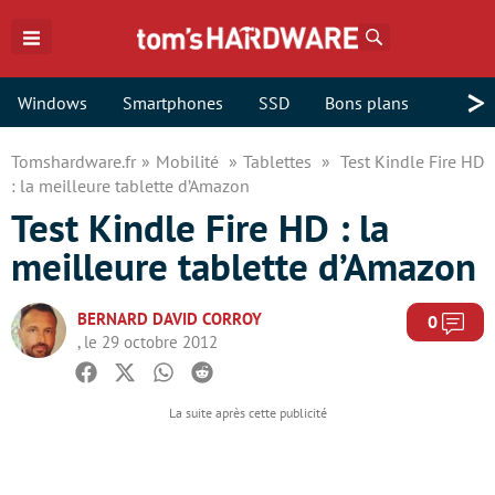
Rechercher
>
Windows
Smartphones
SSD
Bons plans
Tomshardware.fr
Mobilité
Tablettes
Test Kindle Fire HD
: la meilleure tablette d’Amazon
Test Kindle Fire HD : la
meilleure tablette d’Amazon
BERNARD DAVID CORROY
Com
0
, le 29 octobre 2012
Facebook
Twitter
Whatsapp
Reddit