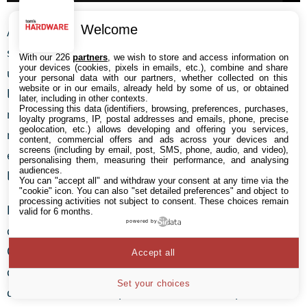
Welcome
Au-delà de cette subtilité, toutes les vidéos en
streaming s’affichent avec la même interface
With our 226
partners
, we wish to store and access information on
your devices (cookies, pixels in emails, etc.), combine and share
utilisateur en mode paysage, laquelle permet d’agir sur
your personal data with our partners, whether collected on this
website or in our emails, already held by some of us, or obtained
le volume, la barre de défilement, lecture/pause, retour
later, including in other contexts.
Processing this data (identifiers, browsing, preferences, purchases,
rapide (10 secondes) ainsi que des commandes de
loyalty programs, IP, postal addresses and emails, phone, precise
geolocation, etc.) allows developing and offering you services,
navigation générale. Signalons que les évolutions
content, commercial offers and ads across your devices and
screens (including by email, post, SMS, phone, audio, and video),
ergonomiques par rapport au Kindle Fire HD se
personalising them, measuring their performance, and analysing
audiences.
limitent au simple repositionnement des commandes.
You can "accept all" and withdraw your consent at any time via the
"cookie" icon
. You can also "set detailed preferences" and object to
processing activities not subject to consent. These choices remain
La nouveauté vient d’X-Ray, fonctionnalité qui permet
valid for 6 months.
powered by
de retrouver sur IMDB les fiches des acteurs à l’écran.
Cette interface est sensée apporter un plus en termes
Accept all
d’informations et de contrôle, mais elle peut parfois
Set your choices
déconcentrer. Un simple toucher de l’écran permet