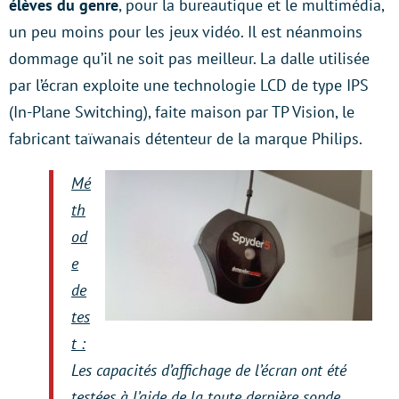
élèves du genre
, pour la bureautique et le multimédia,
un peu moins pour les jeux vidéo. Il est néanmoins
dommage qu’il ne soit pas meilleur. La dalle utilisée
par l’écran exploite une technologie LCD de type IPS
(In-Plane Switching), faite maison par TP Vision, le
fabricant taïwanais détenteur de la marque Philips.
Mé
th
od
e
de
tes
t :
Les capacités d’affichage de l’écran ont été
testées à l’aide de la toute dernière sonde