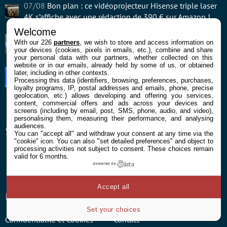
07/08
Bon plan : ce vidéoprojecteur Hisense triple laser
4K s’affiche avec une rédaction de 390 € sur Amazon !
Welcome
07/08
Android 18 : quels Samsung Galaxy ne recevront
With our 226
partners
, we wish to store and access information on
pas la mise à jour ?
your devices (cookies, pixels in emails, etc.), combine and share
your personal data with our partners, whether collected on this
website or in our emails, already held by some of us, or obtained
07/08
Google Messages s’attaque enfin à deux de ses
later, including in other contexts.
Processing this data (identifiers, browsing, preferences, purchases,
plus gros défauts
loyalty programs, IP, postal addresses and emails, phone, precise
geolocation, etc.) allows developing and offering you services,
content, commercial offers and ads across your devices and
screens (including by email, post, SMS, phone, audio, and video),
personalising them, measuring their performance, and analysing
audiences.
SUIVEZ-NOUS
You can "accept all" and withdraw your consent at any time via the
"cookie" icon
. You can also "set detailed preferences" and object to
processing activities not subject to consent. These choices remain
Facebook
Twitter
Youtube
RSS
Newsletter
valid for 6 months.
powered by
Accept all
ENTREPRISE
À PROPOS
Set your choices
Confidentialité et Cookies
Contact