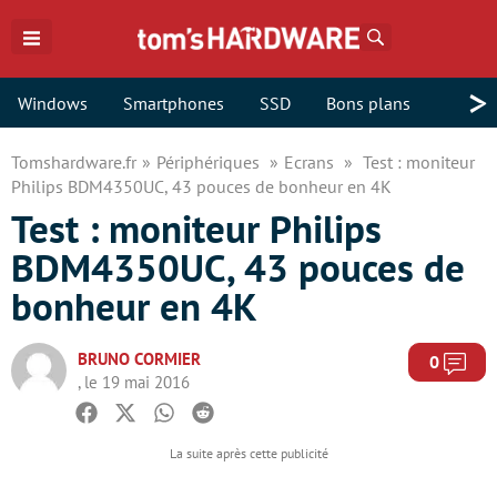
Rechercher
>
Windows
Smartphones
SSD
Bons plans
Tomshardware.fr
Périphériques
Ecrans
Test : moniteur
Philips BDM4350UC, 43 pouces de bonheur en 4K
Test : moniteur Philips
BDM4350UC, 43 pouces de
bonheur en 4K
BRUNO CORMIER
Com
0
, le 19 mai 2016
Facebook
Twitter
Whatsapp
Reddit