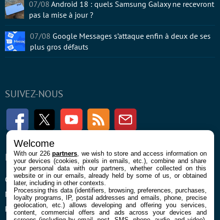
07/08
Android 18 : quels Samsung Galaxy ne recevront
pas la mise à jour ?
07/08
Google Messages s’attaque enfin à deux de ses
plus gros défauts
SUIVEZ-NOUS
Facebook
Twitter
Youtube
RSS
Newsletter
Welcome
With our 226
partners
, we wish to store and access information on
ENTREPRISE
À PROPOS
your devices (cookies, pixels in emails, etc.), combine and share
your personal data with our partners, whether collected on this
website or in our emails, already held by some of us, or obtained
Confidentialité et Cookies
Contact
later, including in other contexts.
Processing this data (identifiers, browsing, preferences, purchases,
Mentions légales et CGU
loyalty programs, IP, postal addresses and emails, phone, precise
geolocation, etc.) allows developing and offering you services,
Préférences Cookies
content, commercial offers and ads across your devices and
screens (including by email, post, SMS, phone, audio, and video),