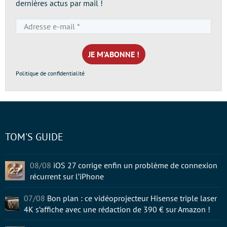
dernières actus par mail !
Adresse
e-
mail
*
Politique de confidentialité
TOM'S GUIDE
08/08
iOS 27 corrige enfin un problème de connexion
récurrent sur l’iPhone
07/08
Bon plan : ce vidéoprojecteur Hisense triple laser
4K s’affiche avec une rédaction de 390 € sur Amazon !