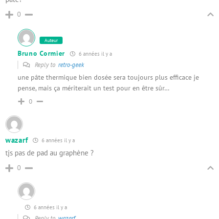
0
Auteur
Bruno Cormier
6 années il y a
Reply to
retro-geek
une pâte thermique bien dosée sera toujours plus efficace je
pense, mais ça mériterait un test pour en être sûr…
0
wazarf
6 années il y a
tjs pas de pad au graphène ?
0
6 années il y a
Reply to
wazarf