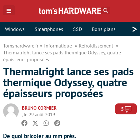
Rechercher
>
Windows
Smartphones
SSD
Bons plans
Tomshardware.fr
Informatique
Refroidissement
Thermalright lance ses pads thermique Odyssey, quatre
épaisseurs proposées
Thermalright lance ses pads
thermique Odyssey, quatre
épaisseurs proposées
BRUNO CORMIER
Com
5
, le 29 août 2019
Facebook
Twitter
Whatsapp
Reddit
De quoi bricoler au mm près.