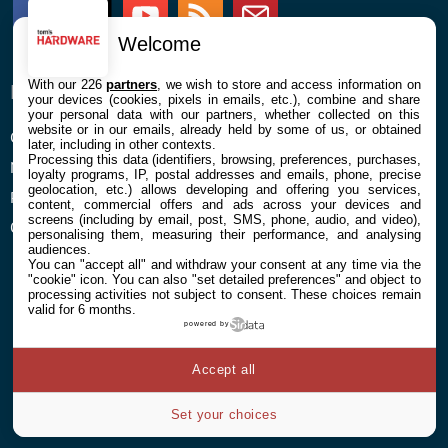
Facebook
Twitter
Youtube
RSS
Newsletter
Welcome
With our 226
partners
, we wish to store and access information on
ENTREPRISE
À PROPOS
your devices (cookies, pixels in emails, etc.), combine and share
your personal data with our partners, whether collected on this
website or in our emails, already held by some of us, or obtained
Confidentialité et Cookies
Contact
later, including in other contexts.
Processing this data (identifiers, browsing, preferences, purchases,
Mentions légales et CGU
loyalty programs, IP, postal addresses and emails, phone, precise
geolocation, etc.) allows developing and offering you services,
Préférences Cookies
content, commercial offers and ads across your devices and
screens (including by email, post, SMS, phone, audio, and video),
Qui sommes nous
personalising them, measuring their performance, and analysing
audiences.
You can "accept all" and withdraw your consent at any time via the
"cookie" icon
. You can also "set detailed preferences" and object to
processing activities not subject to consent. These choices remain
valid for 6 months.
powered by
© 2026 Galaxie Media Tous droits réservés
Accept all
Set your choices