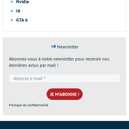
Nvidia
IA
GTA 6
Newsletter
Abonnez-vous à notre newsletter pour recevoir nos
dernières actus par mail !
Adresse
e-
mail
*
Politique de confidentialité