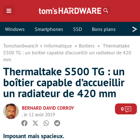
Rechercher
>
Windows
Smartphones
SSD
Bons plans
Tomshardware.fr
Informatique
Boitiers
Thermaltake
S500 TG : un boîtier capable d’accueillir un radiateur de 420
mm
Thermaltake S500 TG : un
boîtier capable d’accueillir
un radiateur de 420 mm
BERNARD DAVID CORROY
Com
0
, le 12 août 2019
Facebook
Twitter
Whatsapp
Reddit
Imposant mais spacieux.