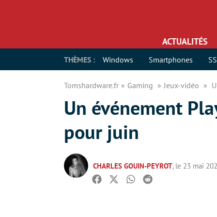
ACTUALITÉS
THÈMES :
Windows
Smartphones
S
Tomshardware.fr
Gaming
Jeux-vidéo
U
Un événement PlayS
pour juin
CHARLES GOUIN-PEYROT
, le 23 mai 20
Facebook
Twitter
Whatsapp
Reddit