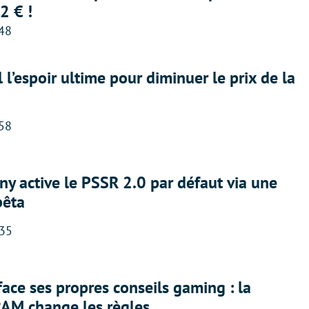
2 € !
:48
l l’espoir ultime pour diminuer le prix de la
:58
ny active le PSSR 2.0 par défaut via une
bêta
:35
face ses propres conseils gaming : la
RAM change les règles