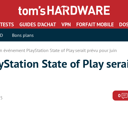
TESTS
GUIDES D’ACHAT
VPN
FORFAIT MOBILE
DOS
SD
Bons plans
n événement PlayStation State of Play serait prévu pour juin
tation State of Play sera
0
25