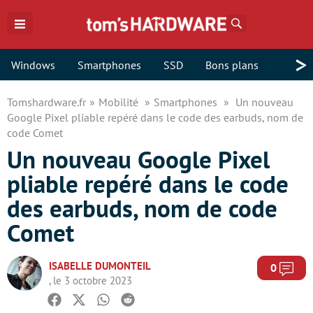
Rechercher
>
Windows
Smartphones
SSD
Bons plans
Tomshardware.fr
Mobilité
Smartphones
Un nouveau
Google Pixel pliable repéré dans le code des earbuds, nom de
code Comet
Un nouveau Google Pixel
pliable repéré dans le code
des earbuds, nom de code
Comet
ISABELLE DUMONTEIL
Com
0
, le 3 octobre 2023
Facebook
Twitter
Whatsapp
Reddit