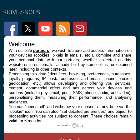
SUIVEZ-NOUS
Facebook
Twitter
Youtube
RSS
Newsletter
Welcome
With our 226
partners
, we wish to store and access information on
ENTREPRISE
À PROPOS
your devices (cookies, pixels in emails, etc.), combine and share
your personal data with our partners, whether collected on this
website or in our emails, already held by some of us, or obtained
Confidentialité et Cookies
Contact
later, including in other contexts.
Processing this data (identifiers, browsing, preferences, purchases,
Mentions légales et CGU
loyalty programs, IP, postal addresses and emails, phone, precise
geolocation, etc.) allows developing and offering you services,
Préférences Cookies
content, commercial offers and ads across your devices and
screens (including by email, post, SMS, phone, audio, and video),
Qui sommes nous
personalising them, measuring their performance, and analysing
audiences.
You can "accept all" and withdraw your consent at any time via the
"cookie" icon
. You can also "set detailed preferences" and object to
processing activities not subject to consent. These choices remain
valid for 6 months.
powered by
© 2026 Galaxie Media Tous droits réservés
Accept all