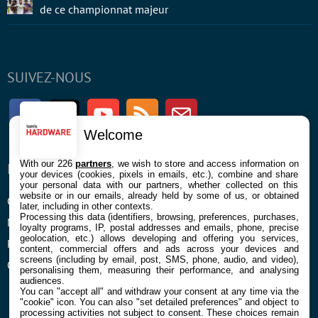
de ce championnat majeur
SUIVEZ-NOUS
Facebook
Twitter
Youtube
RSS
Newsletter
Welcome
With our 226
partners
, we wish to store and access information on
ENTREPRISE
À PROPOS
your devices (cookies, pixels in emails, etc.), combine and share
your personal data with our partners, whether collected on this
website or in our emails, already held by some of us, or obtained
Confidentialité et Cookies
Contact
later, including in other contexts.
Processing this data (identifiers, browsing, preferences, purchases,
Mentions légales et CGU
loyalty programs, IP, postal addresses and emails, phone, precise
geolocation, etc.) allows developing and offering you services,
Préférences Cookies
content, commercial offers and ads across your devices and
screens (including by email, post, SMS, phone, audio, and video),
Qui sommes nous
personalising them, measuring their performance, and analysing
audiences.
You can "accept all" and withdraw your consent at any time via the
"cookie" icon
. You can also "set detailed preferences" and object to
processing activities not subject to consent. These choices remain