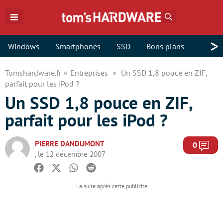
Rechercher
>
Windows
Smartphones
SSD
Bons plans
Tomshardware.fr
Entreprises
Un SSD 1,8 pouce en ZIF,
parfait pour les iPod ?
Un SSD 1,8 pouce en ZIF,
parfait pour les iPod ?
PIERRE DANDUMONT
Com
0
, le 12 décembre 2007
Facebook
Twitter
Whatsapp
Reddit