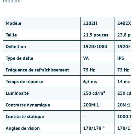
modèle.
Modèle
22B2H
24B2XH
Taille
21,5 pouces
23,8 po
Définition
1920×1080
1920×1
Type de dalle
VA
IPS
Fréquence de rafraîchissement
75 Hz
75 Hz
Temps de réponse
6,5 ms
14 ms
Luminosité
250 cd/m²
250 cd
Contraste dynamique
200M:1
20M:1
Contraste statique
–
1000:1
Angles de vision
178/178 º
178/178