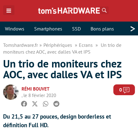
Rechercher
>
Windows
Smartphones
SSD
Bons plans
Tomshardware.fr
Périphériques
Ecrans
Un trio de
moniteurs chez AOC, avec dalles VA et IPS
Un trio de moniteurs chez
AOC, avec dalles VA et IPS
RÉMI BOUVET
Com
0
, le 8 février 2020
Facebook
Twitter
Whatsapp
Reddit
Du 21,5 au 27 pouces, design borderless et
définition Full HD.