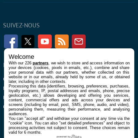
SUIVEZ-NOUS
Facebook
Twitter
Youtube
RSS
Newsletter
Welcome
With our 226
partners
, we wish to store and access information on
ENTREPRISE
À PROPOS
your devices (cookies, pixels in emails, etc.), combine and share
your personal data with our partners, whether collected on this
website or in our emails, already held by some of us, or obtained
Confidentialité et Cookies
Contact
later, including in other contexts.
Processing this data (identifiers, browsing, preferences, purchases,
Mentions légales et CGU
loyalty programs, IP, postal addresses and emails, phone, precise
geolocation, etc.) allows developing and offering you services,
Préférences Cookies
content, commercial offers and ads across your devices and
screens (including by email, post, SMS, phone, audio, and video),
Qui sommes nous
personalising them, measuring their performance, and analysing
audiences.
You can "accept all" and withdraw your consent at any time via the
"cookie" icon
. You can also "set detailed preferences" and object to
processing activities not subject to consent. These choices remain
valid for 6 months.
powered by