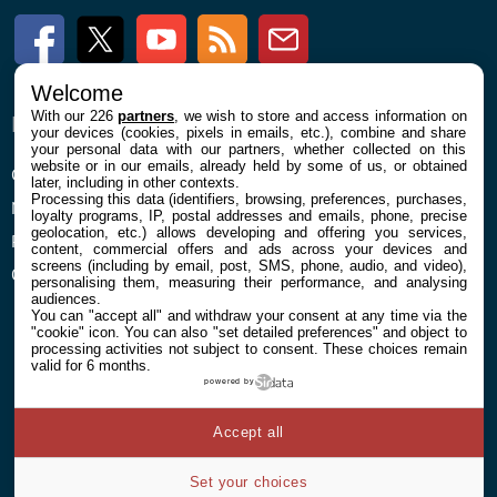
Facebook
Twitter
Youtube
RSS
Newsletter
Welcome
With our 226
partners
, we wish to store and access information on
ENTREPRISE
À PROPOS
your devices (cookies, pixels in emails, etc.), combine and share
your personal data with our partners, whether collected on this
website or in our emails, already held by some of us, or obtained
Confidentialité et Cookies
Contact
later, including in other contexts.
Processing this data (identifiers, browsing, preferences, purchases,
Mentions légales et CGU
loyalty programs, IP, postal addresses and emails, phone, precise
geolocation, etc.) allows developing and offering you services,
Préférences Cookies
content, commercial offers and ads across your devices and
screens (including by email, post, SMS, phone, audio, and video),
Qui sommes nous
personalising them, measuring their performance, and analysing
audiences.
You can "accept all" and withdraw your consent at any time via the
"cookie" icon
. You can also "set detailed preferences" and object to
processing activities not subject to consent. These choices remain
valid for 6 months.
powered by
© 2026 Galaxie Media Tous droits réservés
Accept all
Set your choices