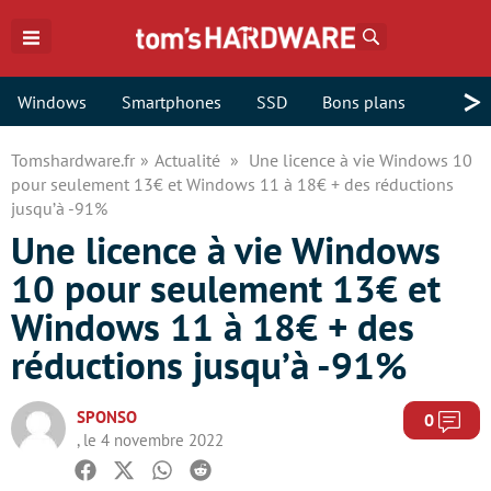
Rechercher
>
Windows
Smartphones
SSD
Bons plans
Tomshardware.fr
Actualité
Une licence à vie Windows 10
pour seulement 13€ et Windows 11 à 18€ + des réductions
jusqu’à -91%
Une licence à vie Windows
10 pour seulement 13€ et
Windows 11 à 18€ + des
réductions jusqu’à -91%
SPONSO
Com
0
, le 4 novembre 2022
Facebook
Twitter
Whatsapp
Reddit