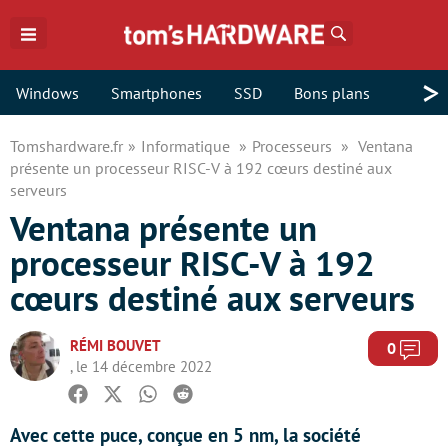
Rechercher
>
Windows
Smartphones
SSD
Bons plans
Tomshardware.fr
Informatique
Processeurs
Ventana
présente un processeur RISC-V à 192 cœurs destiné aux
serveurs
Ventana présente un
processeur RISC-V à 192
cœurs destiné aux serveurs
RÉMI BOUVET
Com
0
, le 14 décembre 2022
Facebook
Twitter
Whatsapp
Reddit
Avec cette puce, conçue en 5 nm, la société