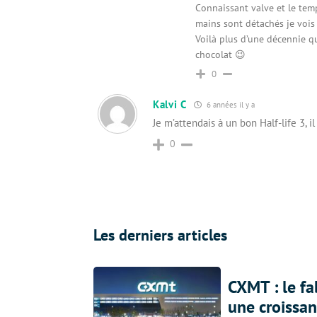
Connaissant valve et le tem
mains sont détachés je vois 
Voilà plus d’une décennie q
chocolat 😉
0
Kalvi C
6 années il y a
Je m’attendais à un bon Half-life 3,
0
Les derniers articles
CXMT : le f
une croissa