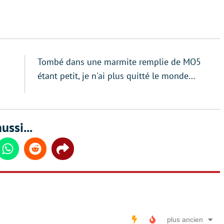
Tombé dans une marmite remplie de MO5
étant petit, je n'ai plus quitté le monde…
ussi...
din
Whatsapp
Reddit
Share
plus ancien