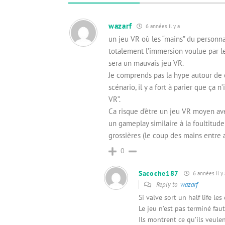
wazarf
6 années il y a
un jeu VR où les “mains” du personna
totalement l’immersion voulue par le
sera un mauvais jeu VR.
Je comprends pas la hype autour de c
scénario, il y a fort à parier que ça n
VR”.
Ca risque d’être un jeu VR moyen av
un gameplay similaire à la foultitud
grossières (le coup des mains entre a
0
Sacoche187
6 années il y 
Reply to
wazarf
Si valve sort un half life les
Le jeu n’est pas terminé fau
Ils montrent ce qu’ils veulen