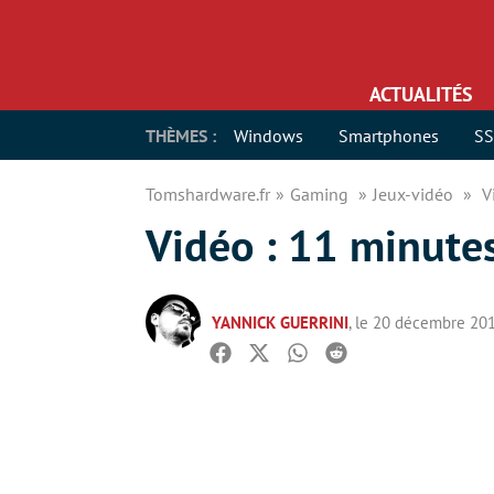
ACTUALITÉS
THÈMES :
Windows
Smartphones
S
Tomshardware.fr
Gaming
Jeux-vidéo
V
Vidéo : 11 minutes
YANNICK GUERRINI
, le 20 décembre 20
Facebook
Twitter
Whatsapp
Reddit