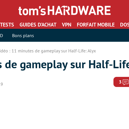
TESTS
GUIDES D’ACHAT
VPN
FORFAIT MOBILE
DOS
SD
Bons plans
idéo : 11 minutes de gameplay sur Half-Life: Alyx
 de gameplay sur Half-Life
3
19