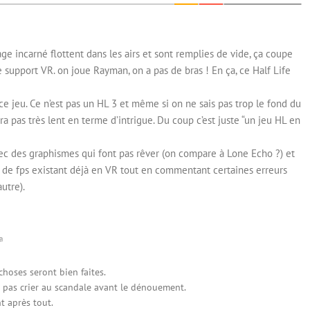
ge incarné flottent dans les airs et sont remplies de vide, ça coupe
 support VR. on joue Rayman, on a pas de bras ! En ça, ce Half Life
e jeu. Ce n’est pas un HL 3 et même si on ne sais pas trop le fond du
’ira pas très lent en terme d’intrigue. Du coup c’est juste “un jeu HL en
ec des graphismes qui font pas rêver (on compare à Lone Echo ?) et
e de fps existant déjà en VR tout en commentant certaines erreurs
utre).
a
 choses seront bien faites.
t pas crier au scandale avant le dénouement.
t après tout.