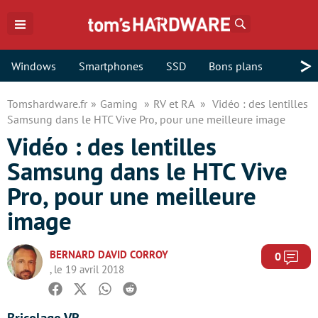
Rechercher
>
Windows
Smartphones
SSD
Bons plans
Tomshardware.fr
Gaming
RV et RA
Vidéo : des lentilles
Samsung dans le HTC Vive Pro, pour une meilleure image
Vidéo : des lentilles
Samsung dans le HTC Vive
Pro, pour une meilleure
image
BERNARD DAVID CORROY
Com
0
, le 19 avril 2018
Facebook
Twitter
Whatsapp
Reddit