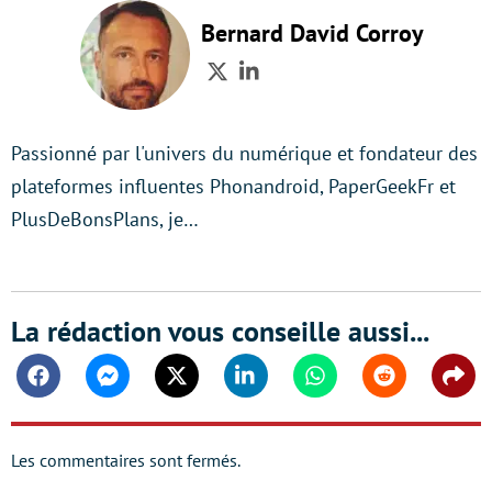
Bernard David Corroy
Twitter
LinkedIn
Passionné par l'univers du numérique et fondateur des
plateformes influentes Phonandroid, PaperGeekFr et
PlusDeBonsPlans, je…
La rédaction vous conseille aussi...
Facebook
Messenger
Twitter
Linkedin
Whatsapp
Reddit
Shar
Les commentaires sont fermés.