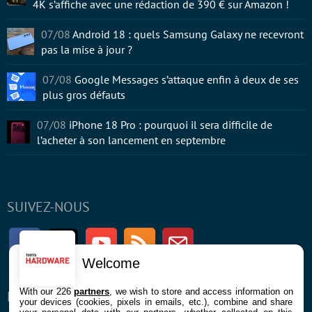
4K s’affiche avec une rédaction de 390 € sur Amazon !
07/08
Android 18 : quels Samsung Galaxy ne recevront
pas la mise à jour ?
07/08
Google Messages s’attaque enfin à deux de ses
plus gros défauts
07/08
iPhone 18 Pro : pourquoi il sera difficile de
l’acheter à son lancement en septembre
SUIVEZ-NOUS
Facebook
Twitter
Youtube
RSS
Newsletter
Welcome
With our 226
partners
, we wish to store and access information on
ENTREPRISE
À PROPOS
your devices (cookies, pixels in emails, etc.), combine and share