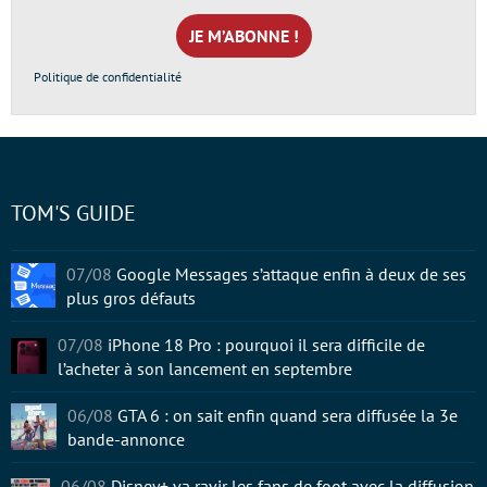
mail
*
Politique de confidentialité
TOM'S GUIDE
07/08
Google Messages s’attaque enfin à deux de ses
plus gros défauts
07/08
iPhone 18 Pro : pourquoi il sera difficile de
l’acheter à son lancement en septembre
06/08
GTA 6 : on sait enfin quand sera diffusée la 3e
bande-annonce
06/08
Disney+ va ravir les fans de foot avec la diffusion