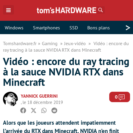
Rechercher
>
Windows
Smartphones
SSD
Bons plans
Tomshardware.fr
Gaming
Jeux-vidéo
Vidéo : encore du
ray tracing à la sauce NVIDIA RTX dans Minecraft
Vidéo : encore du ray tracing
à la sauce NVIDIA RTX dans
Minecraft
YANNICK GUERRINI
Com
0
, le 18 décembre 2019
Facebook
Twitter
Whatsapp
Reddit
Alors que les joueurs attendent impatiemment
l’arrivée du RTX dans Minecraft, NVIDIA n’en finit