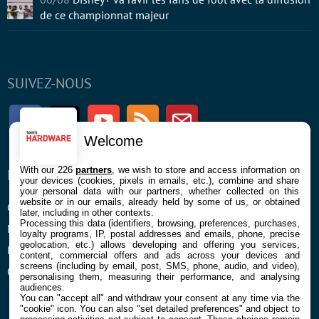
de ce championnat majeur
SUIVEZ-NOUS
Facebook
Twitter
Youtube
RSS
Newsletter
Welcome
With our 226
partners
, we wish to store and access information on
ENTREPRISE
À PROPOS
your devices (cookies, pixels in emails, etc.), combine and share
your personal data with our partners, whether collected on this
website or in our emails, already held by some of us, or obtained
Confidentialité et Cookies
Contact
later, including in other contexts.
Processing this data (identifiers, browsing, preferences, purchases,
Mentions légales et CGU
loyalty programs, IP, postal addresses and emails, phone, precise
geolocation, etc.) allows developing and offering you services,
Préférences Cookies
content, commercial offers and ads across your devices and
screens (including by email, post, SMS, phone, audio, and video),
Qui sommes nous
personalising them, measuring their performance, and analysing
audiences.
You can "accept all" and withdraw your consent at any time via the
"cookie" icon
. You can also "set detailed preferences" and object to