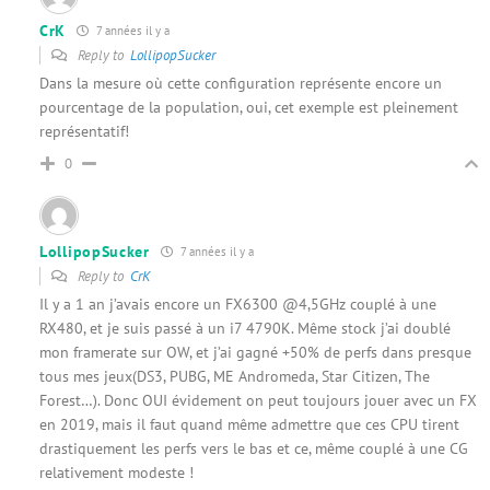
CrK
7 années il y a
Reply to
LollipopSucker
Dans la mesure où cette configuration représente encore un
pourcentage de la population, oui, cet exemple est pleinement
représentatif!
0
LollipopSucker
7 années il y a
Reply to
CrK
Il y a 1 an j’avais encore un FX6300 @4,5GHz couplé à une
RX480, et je suis passé à un i7 4790K. Même stock j’ai doublé
mon framerate sur OW, et j’ai gagné +50% de perfs dans presque
tous mes jeux(DS3, PUBG, ME Andromeda, Star Citizen, The
Forest…). Donc OUI évidement on peut toujours jouer avec un FX
en 2019, mais il faut quand même admettre que ces CPU tirent
drastiquement les perfs vers le bas et ce, même couplé à une CG
relativement modeste !