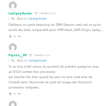
LollipopSucker
7 années il y a
Reply to
LollipopSucker
D’ailleurs, on parle beaucoup du DRM Denuvo, mais est-ce qu’on
aurait des tests comparatifs pour VMProtect, UWP, Origin, Uplay…
0
Psycho__99
7 années il y a
Reply to
LollipopSucker
Tu as tout à fait raison, ils auraient dû prendre quelqu’un avec
un 8320 comme mon processeur
qui marche très bien quand les jeux ne sont codé avec de
l’intérêt dans l’économie de cycle et l’usage des fonctions
processeur intégrées.
0