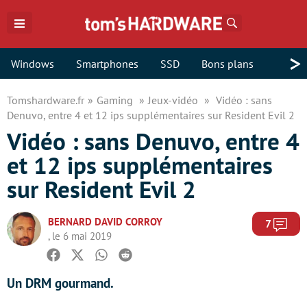
Rechercher
>
Windows
Smartphones
SSD
Bons plans
Tomshardware.fr
Gaming
Jeux-vidéo
Vidéo : sans
Denuvo, entre 4 et 12 ips supplémentaires sur Resident Evil 2
Vidéo : sans Denuvo, entre 4
et 12 ips supplémentaires
sur Resident Evil 2
BERNARD DAVID CORROY
Com
7
, le 6 mai 2019
Facebook
Twitter
Whatsapp
Reddit
Un DRM gourmand.