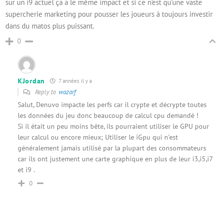
sur un i9 actuel ça a le même impact et si ce n’est qu’une vaste
supercherie marketing pour pousser les joueurs à toujours investir
dans du matos plus puissant.
0
KJordan
7 années il y a
Reply to
wazarf
Salut, Denuvo impacte les perfs car il crypte et décrypte toutes
les données du jeu donc beaucoup de calcul cpu demandé !
Si il était un peu moins bête, ils pourraient utiliser le GPU pour
leur calcul ou encore mieux; Utiliser le iGpu qui n’est
généralement jamais utilisé par la plupart des consommateurs
car ils ont justement une carte graphique en plus de leur i3,i5,i7
et i9 .
0