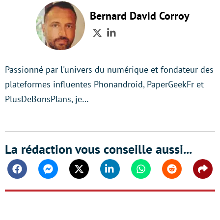
Bernard David Corroy
Twitter
LinkedIn
Passionné par l'univers du numérique et fondateur des
plateformes influentes Phonandroid, PaperGeekFr et
PlusDeBonsPlans, je…
La rédaction vous conseille aussi...
Facebook
Messenger
Twitter
Linkedin
Whatsapp
Reddit
Shar