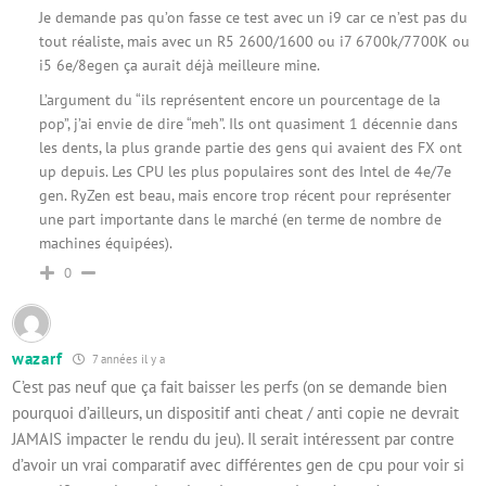
Je demande pas qu’on fasse ce test avec un i9 car ce n’est pas du
tout réaliste, mais avec un R5 2600/1600 ou i7 6700k/7700K ou
i5 6e/8egen ça aurait déjà meilleure mine.
L’argument du “ils représentent encore un pourcentage de la
pop”, j’ai envie de dire “meh”. Ils ont quasiment 1 décennie dans
les dents, la plus grande partie des gens qui avaient des FX ont
up depuis. Les CPU les plus populaires sont des Intel de 4e/7e
gen. RyZen est beau, mais encore trop récent pour représenter
une part importante dans le marché (en terme de nombre de
machines équipées).
0
wazarf
7 années il y a
C’est pas neuf que ça fait baisser les perfs (on se demande bien
pourquoi d’ailleurs, un dispositif anti cheat / anti copie ne devrait
JAMAIS impacter le rendu du jeu). Il serait intéressent par contre
d’avoir un vrai comparatif avec différentes gen de cpu pour voir si