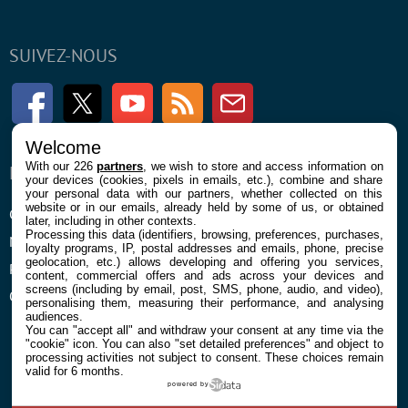
SUIVEZ-NOUS
Facebook
Twitter
Youtube
RSS
Newsletter
Welcome
With our 226
partners
, we wish to store and access information on
ENTREPRISE
À PROPOS
your devices (cookies, pixels in emails, etc.), combine and share
your personal data with our partners, whether collected on this
website or in our emails, already held by some of us, or obtained
Confidentialité et Cookies
Contact
later, including in other contexts.
Processing this data (identifiers, browsing, preferences, purchases,
Mentions légales et CGU
loyalty programs, IP, postal addresses and emails, phone, precise
geolocation, etc.) allows developing and offering you services,
Préférences Cookies
content, commercial offers and ads across your devices and
screens (including by email, post, SMS, phone, audio, and video),
Qui sommes nous
personalising them, measuring their performance, and analysing
audiences.
You can "accept all" and withdraw your consent at any time via the
"cookie" icon
. You can also "set detailed preferences" and object to
processing activities not subject to consent. These choices remain
valid for 6 months.
powered by