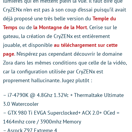
lumières qui en mettent plein la vue. Il faut dire que
CryZENx n’en est pas à son coup d’essai puisqu’il avait
déjà proposé une très belle version du
Temple du
Temps
ou de
la Montagne de la Mort
. Cerise sur le
gateau, la création de CryZENx est entièrement
jouable, et disponible
au téléchargement sur cette
page
. N’espérez pas cependant découvrir le domaine
Zora dans les mêmes conditions que celle de la vidéo,
car la configuration utilisée par CryZENx est
proprement hallucinante. Jugez plutôt :
– i7-4790K @ 4.8Ghz 1.32Vc + Thermaltake Ultimate
3.0 Watercooler
– GTX 980 Ti EVGA Superclocked+ ACX 2.0+ OCed =
1464mhz core / 3900mhz Memory
– Asrock Z97 Extreme 4