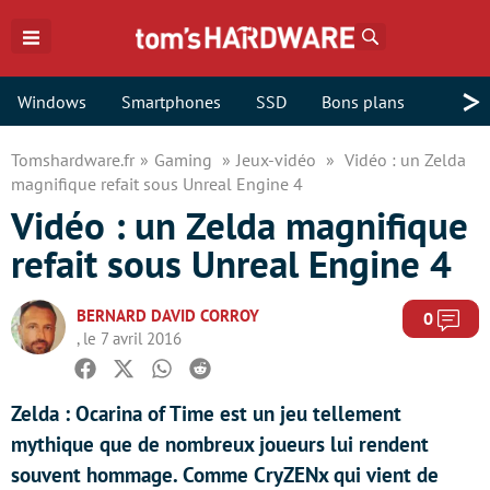
Rechercher
>
Windows
Smartphones
SSD
Bons plans
Tomshardware.fr
Gaming
Jeux-vidéo
Vidéo : un Zelda
magnifique refait sous Unreal Engine 4
Vidéo : un Zelda magnifique
refait sous Unreal Engine 4
BERNARD DAVID CORROY
Com
0
, le 7 avril 2016
Facebook
Twitter
Whatsapp
Reddit
Zelda : Ocarina of Time est un jeu tellement
mythique que de nombreux joueurs lui rendent
souvent hommage. Comme CryZENx qui vient de