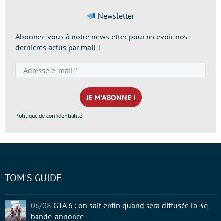
Newsletter
Abonnez-vous à notre newsletter pour recevoir nos
dernières actus par mail !
Adresse
e-
mail
*
Politique de confidentialité
TOM'S GUIDE
06/08
GTA 6 : on sait enfin quand sera diffusée la 3e
bande-annonce