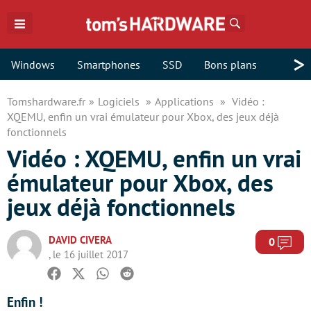
Rechercher
>
Windows
Smartphones
SSD
Bons plans
Tomshardware.fr
Logiciels
Applications
Vidéo :
XQEMU, enfin un vrai émulateur pour Xbox, des jeux déjà
fonctionnels
Vidéo : XQEMU, enfin un vrai
émulateur pour Xbox, des
jeux déjà fonctionnels
DAVID CIVERA
Com
0
, le 16 juillet 2017
Facebook
Twitter
Whatsapp
Reddit
Enfin !