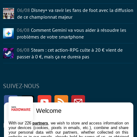
06/08
Disney+ va ravir les fans de foot avec la diffusion
de ce championnat majeur
06/08
Comment Gemini va vous aider à résoudre les
problèmes de votre smartphone
06/08
Steam : cet action-RPG culte à 20 € vient de
passer à 0 €, mais ça ne durera pas
SUIVEZ-NOUS
Facebook
Twitter
Youtube
RSS
Newsletter
Welcome
With our 226
partners
, we wish to store and access information on
ENTREPRISE
À PROPOS
your devices (cookies, pixels in emails, etc.), combine and share
your personal data with our partners, whether collected on this
website or in our emails, already held by some of us, or obtained