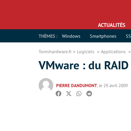
ACTUALITÉS
THÈMES :
Windows
Smartphones
S
Tomshardware.fr
Logiciels
Applications
VMware : du RAID 
PIERRE DANDUMONT
, le 29 avril 2009
Facebook
Twitter
Whatsapp
Reddit