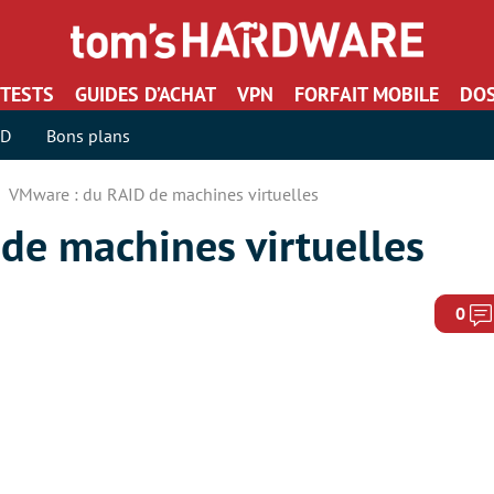
TESTS
GUIDES D’ACHAT
VPN
FORFAIT MOBILE
DOS
SD
Bons plans
VMware : du RAID de machines virtuelles
de machines virtuelles
0