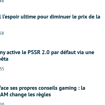
:48
l l’espoir ultime pour diminuer le prix de la
:58
ny active le PSSR 2.0 par défaut via une
bêta
:35
face ses propres conseils gaming : la
RAM change les règles
:20