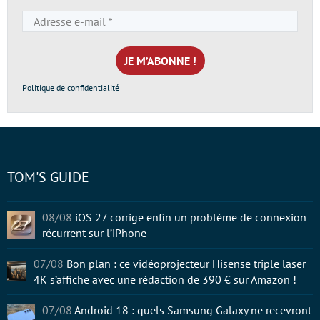
Adresse
e-
mail
*
Politique de confidentialité
TOM'S GUIDE
08/08
iOS 27 corrige enfin un problème de connexion
récurrent sur l’iPhone
07/08
Bon plan : ce vidéoprojecteur Hisense triple laser
4K s’affiche avec une rédaction de 390 € sur Amazon !
07/08
Android 18 : quels Samsung Galaxy ne recevront