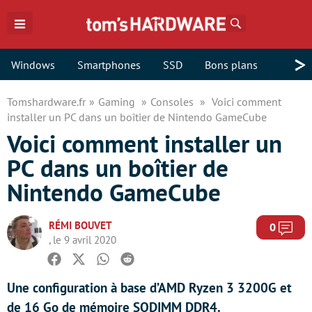
Rechercher
>
Windows
Smartphones
SSD
Bons plans
Tomshardware.fr
Gaming
Consoles
Voici comment
installer un PC dans un boîtier de Nintendo GameCube
Voici comment installer un
PC dans un boîtier de
Nintendo GameCube
RÉMI BOUVET
Com
0
, le 9 avril 2020
Facebook
Twitter
Whatsapp
Reddit
Une configuration à base d’AMD Ryzen 3 3200G et
de 16 Go de mémoire SODIMM DDR4.