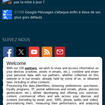
pas la mise à jour ?
07/08
Google Messages s’attaque enfin à deux de ses
plus gros défauts
SUIVEZ-NOUS
Facebook
Twitter
Youtube
RSS
Newsletter
Welcome
With our 226
partners
, we wish to store and access information on
ENTREPRISE
À PROPOS
your devices (cookies, pixels in emails, etc.), combine and share
your personal data with our partners, whether collected on this
website or in our emails, already held by some of us, or obtained
Confidentialité et Cookies
Contact
later, including in other contexts.
Processing this data (identifiers, browsing, preferences, purchases,
Mentions légales et CGU
loyalty programs, IP, postal addresses and emails, phone, precise
geolocation, etc.) allows developing and offering you services,
Préférences Cookies
content, commercial offers and ads across your devices and
screens (including by email, post, SMS, phone, audio, and video),
Qui sommes nous
personalising them, measuring their performance, and analysing