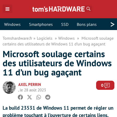
Rechercher
>
Windows
Smartphones
SSD
Bons plans
Tomshardware.fr
Logiciels
Windows
Microsoft soulage
certains des utilisateurs de Windows 11 d’un bug agaçant
Microsoft soulage certains
des utilisateurs de Windows
11 d’un bug agaçant
AXEL PERRIN
Com
0
, le 28 août 2023
Facebook
Twitter
Whatsapp
Reddit
La build 23531 de Windows 11 permet de régler un
problème touchant à l’ouverture de certains liens,