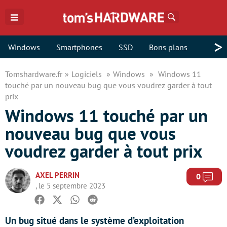
Rechercher
>
Windows
Smartphones
SSD
Bons plans
Tomshardware.fr
Logiciels
Windows
Windows 11
touché par un nouveau bug que vous voudrez garder à tout
prix
Windows 11 touché par un
nouveau bug que vous
voudrez garder à tout prix
AXEL PERRIN
Com
0
, le 5 septembre 2023
Facebook
Twitter
Whatsapp
Reddit
Un bug situé dans le système d’exploitation