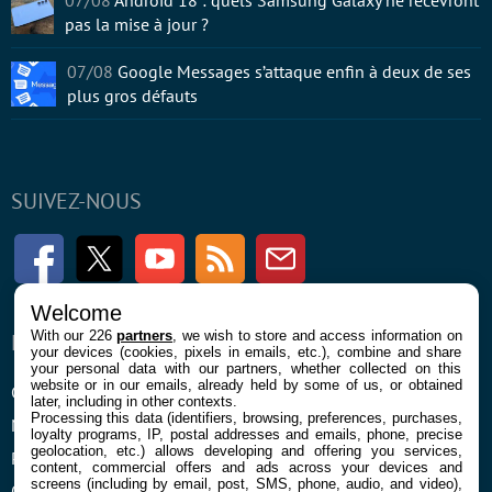
07/08
Android 18 : quels Samsung Galaxy ne recevront
pas la mise à jour ?
07/08
Google Messages s’attaque enfin à deux de ses
plus gros défauts
SUIVEZ-NOUS
Facebook
Twitter
Youtube
RSS
Newsletter
Welcome
With our 226
partners
, we wish to store and access information on
ENTREPRISE
À PROPOS
your devices (cookies, pixels in emails, etc.), combine and share
your personal data with our partners, whether collected on this
website or in our emails, already held by some of us, or obtained
Confidentialité et Cookies
Contact
later, including in other contexts.
Processing this data (identifiers, browsing, preferences, purchases,
Mentions légales et CGU
loyalty programs, IP, postal addresses and emails, phone, precise
geolocation, etc.) allows developing and offering you services,
Préférences Cookies
content, commercial offers and ads across your devices and
screens (including by email, post, SMS, phone, audio, and video),
Qui sommes nous