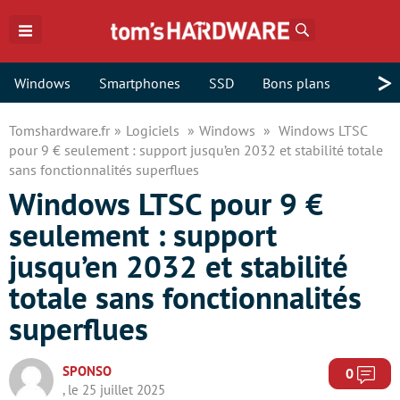
Rechercher
>
Windows
Smartphones
SSD
Bons plans
Tomshardware.fr
Logiciels
Windows
Windows LTSC
pour 9 € seulement : support jusqu’en 2032 et stabilité totale
sans fonctionnalités superflues
Windows LTSC pour 9 €
seulement : support
jusqu’en 2032 et stabilité
totale sans fonctionnalités
superflues
SPONSO
Com
0
, le 25 juillet 2025