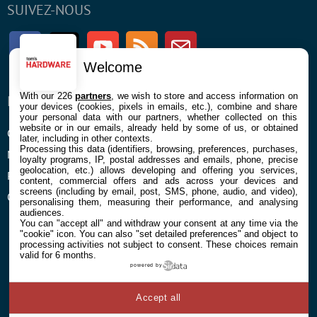
SUIVEZ-NOUS
Facebook
Twitter
Youtube
RSS
Newsletter
Welcome
With our 226
partners
, we wish to store and access information on
ENTREPRISE
À PROPOS
your devices (cookies, pixels in emails, etc.), combine and share
your personal data with our partners, whether collected on this
website or in our emails, already held by some of us, or obtained
Confidentialité et Cookies
Contact
later, including in other contexts.
Processing this data (identifiers, browsing, preferences, purchases,
Mentions légales et CGU
loyalty programs, IP, postal addresses and emails, phone, precise
geolocation, etc.) allows developing and offering you services,
Préférences Cookies
content, commercial offers and ads across your devices and
screens (including by email, post, SMS, phone, audio, and video),
Qui sommes nous
personalising them, measuring their performance, and analysing
audiences.
You can "accept all" and withdraw your consent at any time via the
"cookie" icon
. You can also "set detailed preferences" and object to
processing activities not subject to consent. These choices remain
valid for 6 months.
powered by
© 2026 Galaxie Media Tous droits réservés
Accept all