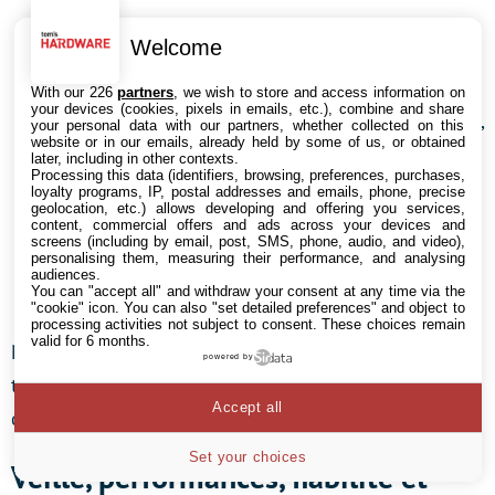
le
test de jeu
mesure le nombre d’images par
Welcome
secondes que la carte graphique peut fournir
avec diverses textures. Une carte ne supportant
With our 226
partners
, we wish to store and access information on
your devices (cookies, pixels in emails, etc.), combine and share
pas DirectX 9.0 se verra attribuée une note de 1.0,
your personal data with our partners, whether collected on this
website or in our emails, already held by some of us, or obtained
tandis qu’une carte supportant cette API et dont
later, including in other contexts.
Processing this data (identifiers, browsing, preferences, purchases,
le pilote est compatible WDDM aura au minimum
loyalty programs, IP, postal addresses and emails, phone, precise
geolocation, etc.) allows developing and offering you services,
un score de 2.0.
content, commercial offers and ads across your devices and
screens (including by email, post, SMS, phone, audio, and video),
personalising them, measuring their performance, and analysing
le
test du disque dur
mesure le débit que peut
audiences.
You can "accept all" and withdraw your consent at any time via the
fournir le disque dur.
"cookie" icon
. You can also "set detailed preferences" and object to
processing activities not subject to consent. These choices remain
valid for 6 months.
Notez qu’il est possible de lancer séparément chaque
powered by
test en appelant le programme
winSAT.exe
sur la ligne
Accept all
de commande (en administrateur).
Set your choices
Veille, performances, fiabilité et