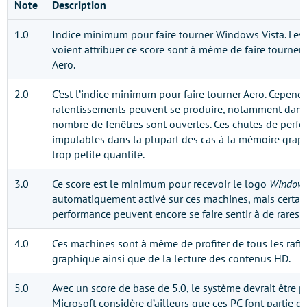
Note
Description
1.0
Indice minimum pour faire tourner Windows Vista. Les
voient attribuer ce score sont à même de faire tourner
Aero.
2.0
C’est l’indice minimum pour faire tourner Aero. Cependa
ralentissements peuvent se produire, notamment dans
nombre de fenêtres sont ouvertes. Ces chutes de perfo
imputables dans la plupart des cas à la mémoire graph
trop petite quantité.
3.0
Ce score est le minimum pour recevoir le logo
Window
automatiquement activé sur ces machines, mais certai
performance peuvent encore se faire sentir à de rares
4.0
Ces machines sont à même de profiter de tous les raffi
graphique ainsi que de la lecture des contenus HD.
5.0
Avec un score de base de 5.0, le système devrait être pa
Microsoft considère d’ailleurs que ces PC font partie