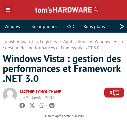
Rechercher
>
Windows
Smartphones
SSD
Bons plans
Tomshardware.fr
Logiciels
Applications
Windows Vista
: gestion des performances et Framework .NET 3.0
Windows Vista : gestion des
performances et Framework
.NET 3.0
MATHIEU CHOUCHANE
Com
0
, le 29 janvier 2007
Facebook
Twitter
Whatsapp
Reddit