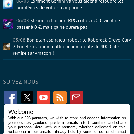
06/08
Comment Gemini va vous aider à résoudre les
problèmes de votre smartphone
06/08
Steam : cet action-RPG culte à 20 € vient de
passer à 0 €, mais ça ne durera pas
05/08
Bon plan aspirateur robot : le Roborock Qrevo Curv
2 Pro et sa station multifonction profite de 400 € de
remise sur Amazon !
SUIVEZ-NOUS
Facebook
Twitter
Youtube
RSS
Newsletter
Welcome
With our 226
partners
, we wish to store and access information on
ENTREPRISE
À PROPOS
your devices (cookies, pixels in emails, etc.), combine and share
your personal data with our partners, whether collected on this
website or in our emails, already held by some of us, or obtained
Confidentialité et Cookies
Contact