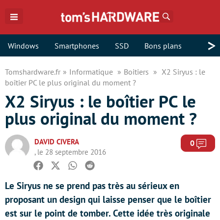
Rechercher
>
Windows
Smartphones
SSD
Bons plans
Tomshardware.fr
Informatique
Boitiers
X2 Siryus : le
boîtier PC le plus original du moment ?
X2 Siryus : le boîtier PC le
plus original du moment ?
DAVID CIVERA
Com
0
, le 28 septembre 2016
Facebook
Twitter
Whatsapp
Reddit
Le Siryus ne se prend pas très au sérieux en
proposant un design qui laisse penser que le boîtier
est sur le point de tomber. Cette idée très originale