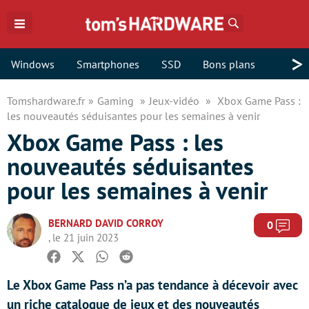
Rechercher
>
Windows
Smartphones
SSD
Bons plans
Tomshardware.fr
Gaming
Jeux-vidéo
Xbox Game Pass :
les nouveautés séduisantes pour les semaines à venir
Xbox Game Pass : les
nouveautés séduisantes
pour les semaines à venir
BERNARD DAVID CORROY
Com
0
, le 21 juin 2023
Facebook
Twitter
Whatsapp
Reddit
Le Xbox Game Pass n’a pas tendance à décevoir avec
un riche catalogue de jeux et des nouveautés