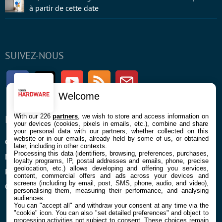
à partir de cette date
SUIVEZ-NOUS
Facebook
Twitter
Youtube
RSS
Newsletter
Welcome
With our 226
partners
, we wish to store and access information on
ENTREPRISE
À PROPOS
your devices (cookies, pixels in emails, etc.), combine and share
your personal data with our partners, whether collected on this
website or in our emails, already held by some of us, or obtained
Confidentialité et Cookies
Contact
later, including in other contexts.
Processing this data (identifiers, browsing, preferences, purchases,
Mentions légales et CGU
loyalty programs, IP, postal addresses and emails, phone, precise
geolocation, etc.) allows developing and offering you services,
Préférences Cookies
content, commercial offers and ads across your devices and
screens (including by email, post, SMS, phone, audio, and video),
Qui sommes nous
personalising them, measuring their performance, and analysing
audiences.
You can "accept all" and withdraw your consent at any time via the
"cookie" icon
. You can also "set detailed preferences" and object to
processing activities not subject to consent. These choices remain