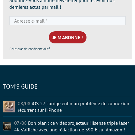
Abonnez-vous à notre newsletter pour recevoir nos
dernières actus par mail !
Adresse
e-
mail
*
Politique de confidentialité
TOM'S GUIDE
08/08
iOS 27 corrige enfin un problème de connexion
récurrent sur l’iPhone
07/08
Bon plan : ce vidéoprojecteur Hisense triple laser
4K s’affiche avec une rédaction de 390 € sur Amazon !