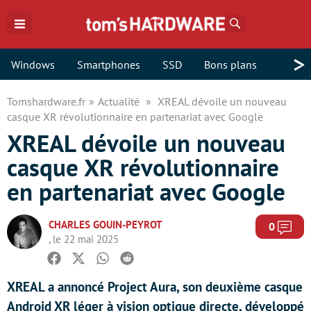
Rechercher
>
Windows
Smartphones
SSD
Bons plans
Tomshardware.fr
Actualité
XREAL dévoile un nouveau
casque XR révolutionnaire en partenariat avec Google
XREAL dévoile un nouveau
casque XR révolutionnaire
en partenariat avec Google
CHARLES GOUIN-PEYROT
Com
0
, le 22 mai 2025
Facebook
Twitter
Whatsapp
Reddit
XREAL a annoncé Project Aura, son deuxième casque
Android XR léger à vision optique directe, développé