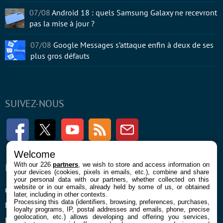
07/08
Android 18 : quels Samsung Galaxy ne recevront
pas la mise à jour ?
07/08
Google Messages s’attaque enfin à deux de ses
plus gros défauts
SUIVEZ-NOUS
Facebook
Twitter
Youtube
RSS
Newsletter
Welcome
With our 226
partners
, we wish to store and access information on
ENTREPRISE
À PROPOS
your devices (cookies, pixels in emails, etc.), combine and share
your personal data with our partners, whether collected on this
website or in our emails, already held by some of us, or obtained
Confidentialité et Cookies
Contact
later, including in other contexts.
Processing this data (identifiers, browsing, preferences, purchases,
Mentions légales et CGU
loyalty programs, IP, postal addresses and emails, phone, precise
geolocation, etc.) allows developing and offering you services,
Préférences Cookies