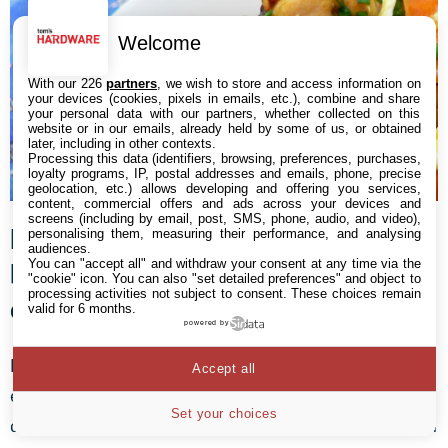
Welcome
With our 226
partners
, we wish to store and access information on
your devices (cookies, pixels in emails, etc.), combine and share
your personal data with our partners, whether collected on this
website or in our emails, already held by some of us, or obtained
later, including in other contexts.
Processing this data (identifiers, browsing, preferences, purchases,
loyalty programs, IP, postal addresses and emails, phone, precise
geolocation, etc.) allows developing and offering you services,
content, commercial offers and ads across your devices and
screens (including by email, post, SMS, phone, audio, and video),
Maîtrisez le mode Snap #2 :
personalising them, measuring their performance, and analysing
audiences.
basculez temporairement en plein
You can "accept all" and withdraw your consent at any time via the
"cookie" icon
. You can also "set detailed preferences" and object to
processing activities not subject to consent. These choices remain
écran
valid for 6 months.
powered by
Le mode Auto-Snap(auto-ancrage) est une trouvaille
Accept all
ergonomique très pratique. Typiquement, lorsqu’on est
Set your choices
dans l’application Courrier et que l’on clique sur un lien