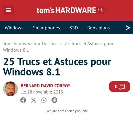
Rechercher
>
Windows
Smartphones
SSD
Bons plans
Tomshardware.fr
Dossier
25 Trucs et Astuces pour
Windows 8.1
25 Trucs et Astuces pour
Windows 8.1
BERNARD DAVID CORROY
Com
0
, le 28 novembre 2013
Facebook
Twitter
Whatsapp
Reddit