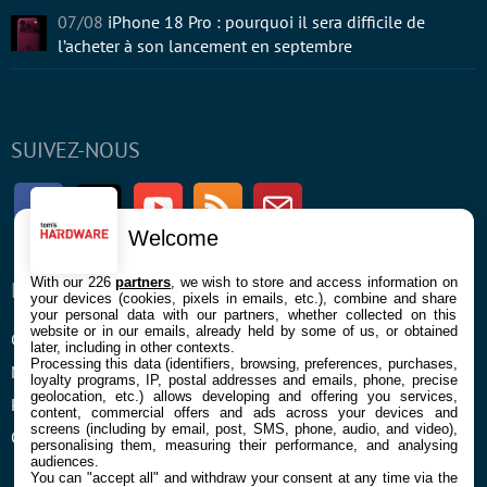
07/08
iPhone 18 Pro : pourquoi il sera difficile de
l’acheter à son lancement en septembre
SUIVEZ-NOUS
Facebook
Twitter
Youtube
RSS
Newsletter
Welcome
With our 226
partners
, we wish to store and access information on
ENTREPRISE
À PROPOS
your devices (cookies, pixels in emails, etc.), combine and share
your personal data with our partners, whether collected on this
website or in our emails, already held by some of us, or obtained
Confidentialité et Cookies
Contact
later, including in other contexts.
Processing this data (identifiers, browsing, preferences, purchases,
Mentions légales et CGU
loyalty programs, IP, postal addresses and emails, phone, precise
geolocation, etc.) allows developing and offering you services,
Préférences Cookies
content, commercial offers and ads across your devices and
screens (including by email, post, SMS, phone, audio, and video),
Qui sommes nous
personalising them, measuring their performance, and analysing
audiences.
You can "accept all" and withdraw your consent at any time via the