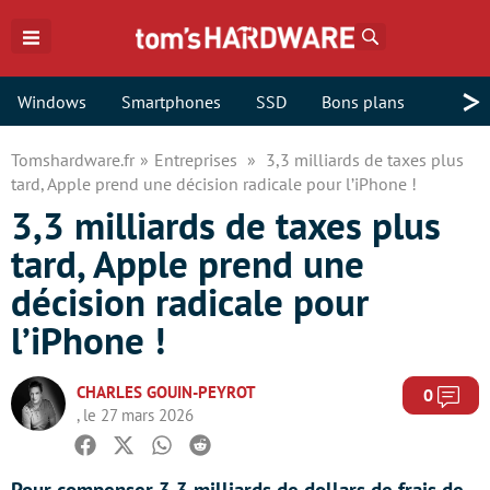
Rechercher
>
Windows
Smartphones
SSD
Bons plans
Tomshardware.fr
Entreprises
3,3 milliards de taxes plus
tard, Apple prend une décision radicale pour l’iPhone !
3,3 milliards de taxes plus
tard, Apple prend une
décision radicale pour
l’iPhone !
CHARLES GOUIN-PEYROT
Com
0
, le 27 mars 2026
Facebook
Twitter
Whatsapp
Reddit