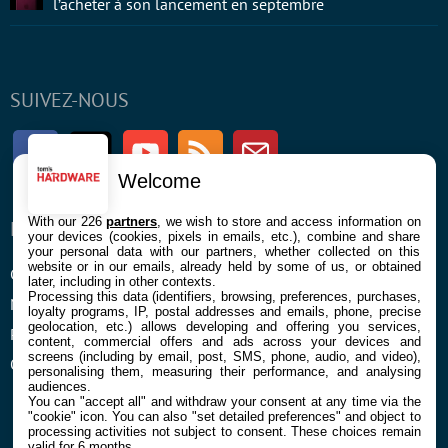
l’acheter à son lancement en septembre
SUIVEZ-NOUS
Facebook
Twitter
Youtube
RSS
Newsletter
Welcome
With our 226
partners
, we wish to store and access information on
ENTREPRISE
À PROPOS
your devices (cookies, pixels in emails, etc.), combine and share
your personal data with our partners, whether collected on this
website or in our emails, already held by some of us, or obtained
Confidentialité et Cookies
Contact
later, including in other contexts.
Processing this data (identifiers, browsing, preferences, purchases,
Mentions légales et CGU
loyalty programs, IP, postal addresses and emails, phone, precise
geolocation, etc.) allows developing and offering you services,
Préférences Cookies
content, commercial offers and ads across your devices and
screens (including by email, post, SMS, phone, audio, and video),
Qui sommes nous
personalising them, measuring their performance, and analysing
audiences.
You can "accept all" and withdraw your consent at any time via the
"cookie" icon
. You can also "set detailed preferences" and object to
processing activities not subject to consent. These choices remain
valid for 6 months.