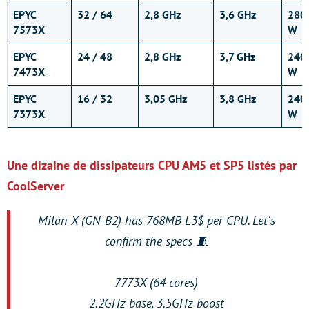
EPYC
32 / 64
2,8 GHz
3,6 GHz
280
7573X
W
EPYC
24 / 48
2,8 GHz
3,7 GHz
240
7473X
W
EPYC
16 / 32
3,05 GHz
3,8 GHz
240
7373X
W
Une dizaine de dissipateurs CPU AM5 et SP5 listés par
CoolServer
Milan-X (GN-B2) has 768MB L3$ per CPU. Let's
confirm the specs 🧵
7773X (64 cores)
2.2GHz base, 3.5GHz boost