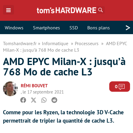
Rechercher
>
Windows
Smartphones
SSD
Bons plans
Tomshardware.fr
Informatique
Processeurs
AMD EPYC
Milan-X : jusqu’à 768 Mo de cache L3
AMD EPYC Milan-X : jusqu’à
768 Mo de cache L3
RÉMI BOUVET
Com
0
, le 17 septembre 2021
Facebook
Twitter
Whatsapp
Reddit
Comme pour les Ryzen, la technologie 3D V-Cache
permettrait de tripler la quantité de cache L3.