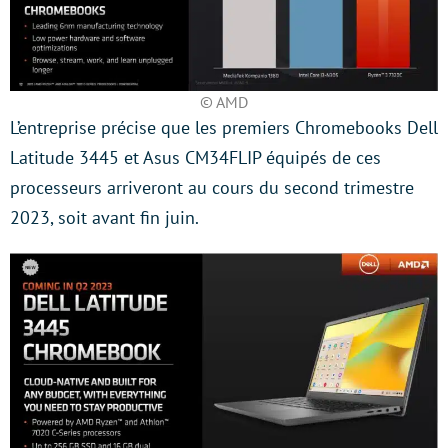
© AMD
L’entreprise précise que les premiers Chromebooks Dell
Latitude 3445 et Asus CM34FLIP équipés de ces
processeurs arriveront au cours du second trimestre
2023, soit avant fin juin.