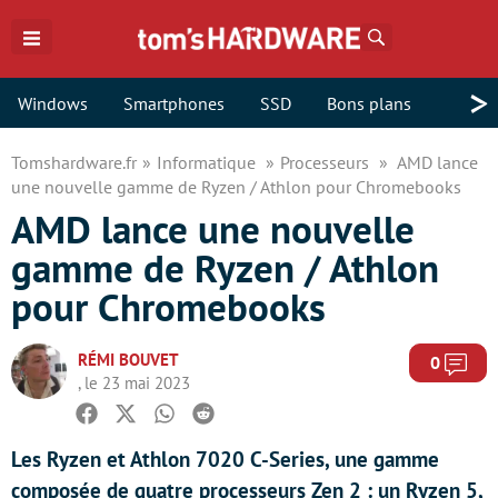
Rechercher
>
Windows
Smartphones
SSD
Bons plans
Tomshardware.fr
Informatique
Processeurs
AMD lance
une nouvelle gamme de Ryzen / Athlon pour Chromebooks
AMD lance une nouvelle
gamme de Ryzen / Athlon
pour Chromebooks
RÉMI BOUVET
Com
0
, le 23 mai 2023
Facebook
Twitter
Whatsapp
Reddit
Les Ryzen et Athlon 7020 C-Series, une gamme
composée de quatre processeurs Zen 2 : un Ryzen 5,