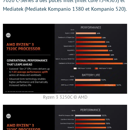
7020 C-Series à des puces Intel (Intel Core i3-N305) et
Mediatek (Mediatek Kompanio 1380 et Kompanio 520).
Ryzen 3 3250C © AMD