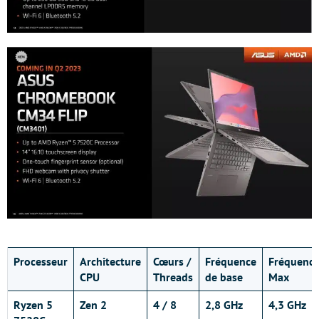
Processeur
Architecture
Cœurs /
Fréquence
Fréquenc
CPU
Threads
de base
Max
Ryzen 5
Zen 2
4 / 8
2,8 GHz
4,3 GHz