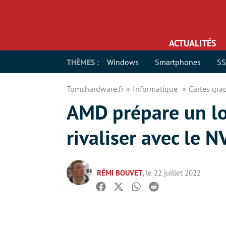
ACTUALITÉS
THÈMES :
Windows
Smartphones
S
Tomshardware.fr
Informatique
Cartes gr
AMD prépare un lo
rivaliser avec le 
RÉMI BOUVET
, le 22 juillet 2022
Facebook
Twitter
Whatsapp
Reddit