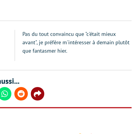
Pas du tout convaincu que "c'était mieux
avant", je préfère m'intéresser à demain plutôt
que fantasmer hier.
ussi...
din
Whatsapp
Reddit
Share