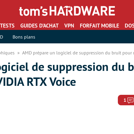
TESTS
GUIDES D’ACHAT
VPN
FORFAIT MOBILE
DOS
SD
Bons plans
aphiques
AMD prépare un logiciel de suppression du bruit pour r
giciel de suppression du b
NVIDIA RTX Voice
1