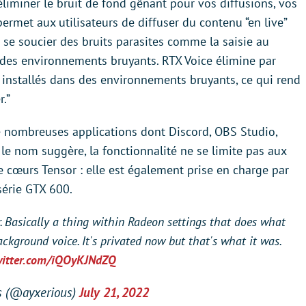
’éliminer le bruit de fond gênant pour vos diffusions, vos
permet aux utilisateurs de diffuser du contenu “en live”
 se soucier des bruits parasites comme la saisie au
s des environnements bruyants. RTX Voice élimine par
rs installés dans des environnements bruyants, ce qui rend
r.”
e nombreuses applications dont Discord, OBS Studio,
le nom suggère, la fonctionnalité ne se limite pas aux
 cœurs Tensor : elle est également prise en charge par
série GTX 600.
Basically a thing within Radeon settings that does what
ckground voice. It's privated now but that's what it was.
witter.com/iQOyKJNdZQ
s (@ayxerious)
July 21, 2022