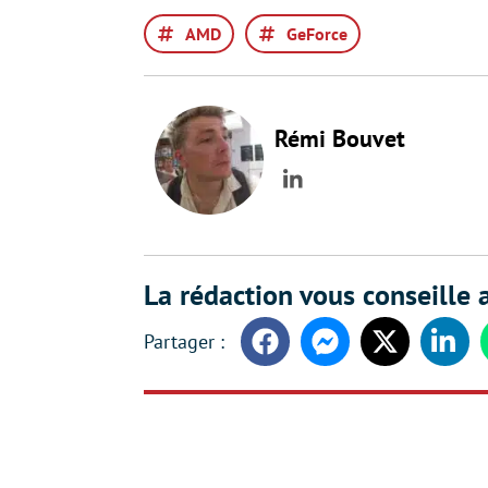
AMD
GeForce
Rémi Bouvet
LinkedIn
La rédaction vous conseille a
Facebook
Messenger
Twitter
Linke