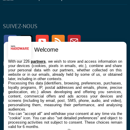
SUIVEZ-NOUS
Facebook
Twitter
Youtube
RSS
Newsletter
Welcome
With our 226
partners
, we wish to store and access information on
ENTREPRISE
À PROPOS
your devices (cookies, pixels in emails, etc.), combine and share
your personal data with our partners, whether collected on this
website or in our emails, already held by some of us, or obtained
Confidentialité et Cookies
Contact
later, including in other contexts.
Processing this data (identifiers, browsing, preferences, purchases,
Mentions légales et CGU
loyalty programs, IP, postal addresses and emails, phone, precise
geolocation, etc.) allows developing and offering you services,
Préférences Cookies
content, commercial offers and ads across your devices and
screens (including by email, post, SMS, phone, audio, and video),
Qui sommes nous
personalising them, measuring their performance, and analysing
audiences.
You can "accept all" and withdraw your consent at any time via the
"cookie" icon
. You can also "set detailed preferences" and object to
processing activities not subject to consent. These choices remain
valid for 6 months.