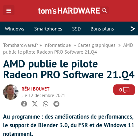
Rechercher
>
Windows
Smartphones
SSD
Bons plans
Tomshardware.fr
Informatique
Cartes graphiques
AMD
publie le pilote Radeon PRO Software 21.Q4
AMD publie le pilote
Radeon PRO Software 21.Q4
RÉMI BOUVET
Com
0
, le 12 décembre 2021
Facebook
Twitter
Whatsapp
Reddit
Au programme : des améliorations de performances,
le support de Blender 3.0, du FSR et de Windows 11
notamment.