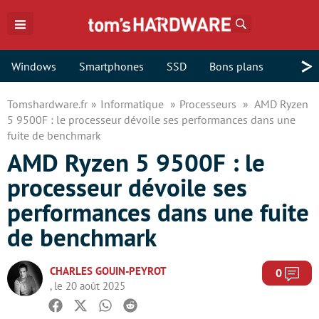
Rechercher
>
Windows
Smartphones
SSD
Bons plans
Tomshardware.fr
Informatique
Processeurs
AMD Ryzen
5 9500F : le processeur dévoile ses performances dans une
fuite de benchmark
AMD Ryzen 5 9500F : le
processeur dévoile ses
performances dans une fuite
de benchmark
CHARLES GOUIN-PEYROT
Com
0
, le 20 août 2025
Facebook
Twitter
Whatsapp
Reddit