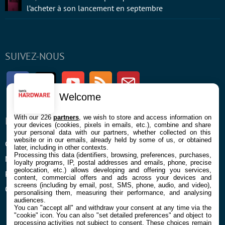
l’acheter à son lancement en septembre
SUIVEZ-NOUS
Facebook
Twitter
Youtube
RSS
Newsletter
Welcome
With our 226
partners
, we wish to store and access information on
ENTREPRISE
À PROPOS
your devices (cookies, pixels in emails, etc.), combine and share
your personal data with our partners, whether collected on this
website or in our emails, already held by some of us, or obtained
Confidentialité et Cookies
Contact
later, including in other contexts.
Processing this data (identifiers, browsing, preferences, purchases,
Mentions légales et CGU
loyalty programs, IP, postal addresses and emails, phone, precise
geolocation, etc.) allows developing and offering you services,
Préférences Cookies
content, commercial offers and ads across your devices and
screens (including by email, post, SMS, phone, audio, and video),
Qui sommes nous
personalising them, measuring their performance, and analysing
audiences.
You can "accept all" and withdraw your consent at any time via the
"cookie" icon
. You can also "set detailed preferences" and object to
processing activities not subject to consent. These choices remain