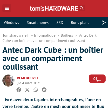
Rechercher
>
Windows
Smartphones
SSD
Bons plans
Tomshardware.fr
Informatique
Boitiers
Antec Dark
Cube : un boîtier avec un compartiment coulissant
Antec Dark Cube : un boîtier
avec un compartiment
coulissant
RÉMI BOUVET
Com
0
, le 4 mars 2021
Facebook
Twitter
Whatsapp
Reddit
Livré avec deux façades interchangeables, l’une en
verre trempé, l’autre en mesh pour optimiser le flux