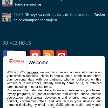
bande-annonce
06/08
Disney+ va ravir les fans de foot avec la diffusion
de ce championnat majeur
SUIVEZ-NOUS
Facebook
Twitter
Youtube
RSS
Newsletter
Welcome
With our 226
partners
, we wish to store and access information on
ENTREPRISE
À PROPOS
your devices (cookies, pixels in emails, etc.), combine and share
your personal data with our partners, whether collected on this
website or in our emails, already held by some of us, or obtained
Confidentialité et Cookies
Contact
later, including in other contexts.
Processing this data (identifiers, browsing, preferences, purchases,
Mentions légales et CGU
loyalty programs, IP, postal addresses and emails, phone, precise
geolocation, etc.) allows developing and offering you services,
Préférences Cookies
content, commercial offers and ads across your devices and
screens (including by email, post, SMS, phone, audio, and video),
Qui sommes nous