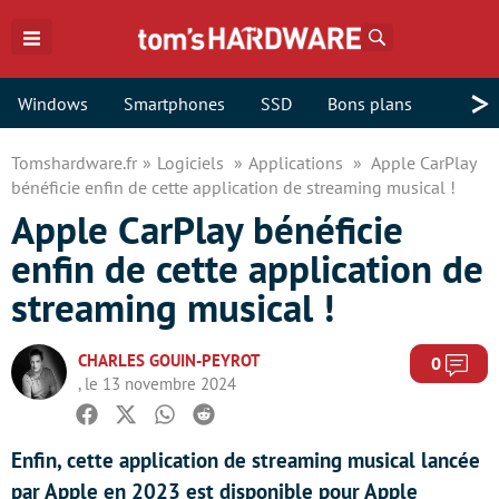
Rechercher
>
Windows
Smartphones
SSD
Bons plans
Tomshardware.fr
Logiciels
Applications
Apple CarPlay
bénéficie enfin de cette application de streaming musical !
Apple CarPlay bénéficie
enfin de cette application de
streaming musical !
CHARLES GOUIN-PEYROT
Com
0
, le 13 novembre 2024
Facebook
Twitter
Whatsapp
Reddit
Enfin, cette application de streaming musical lancée
par Apple en 2023 est disponible pour Apple