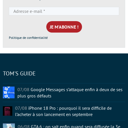
Adresse
e-
mail
*
Politique de confidentialité
TOM'S GUIDE
07/08
Google Messages s’attaque enfin à deux de ses
plus gros défauts
07/08
iPhone 18 Pro : pourquoi il sera difficile de
l’acheter à son lancement en septembre
06/08
GTA 6 : on sait enfin quand sera diffusée la 3e