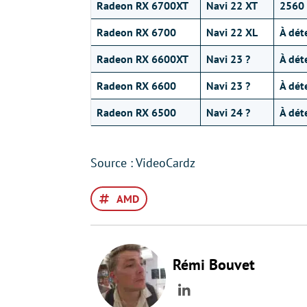
Radeon RX 6700XT
Navi 22 XT
2560
Radeon RX 6700
Navi 22 XL
À dét
Radeon RX 6600XT
Navi 23 ?
À dét
Radeon RX 6600
Navi 23 ?
À dét
Radeon RX 6500
Navi 24 ?
À dét
Source : VideoCardz
AMD
Rémi Bouvet
LinkedIn