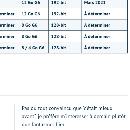
12 Go G6
192-bit
Mars 2021
erminer
12 Go G6
192-bit
À déterminer
erminer
8 Go G6
128-bit
À déterminer
erminer
8 Go G6
128-bit
À déterminer
erminer
8 / 4 Go G6
128-bit
À déterminer
Pas du tout convaincu que "c'était mieux
avant", je préfère m'intéresser à demain plutôt
que fantasmer hier.