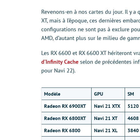
Revenons-en à nos cartes du jour. Il y a
XT, mais à l’époque, ces dernières emba
configurations ne sont pas à exclure pour
AMD, d’autant plus sur le milieu de gam
Les RX 6600 et RX 6600 XT hériteront v
d’Infinity Cache
selon de précédentes inf
pour Navi 22).
Modèle
GPU
SM
Radeon RX 6900XT
Navi 21 XTX
5120
Radeon RX 6800XT
Navi 21 XT
4608
Radeon RX 6800
Navi 21 XL
3840