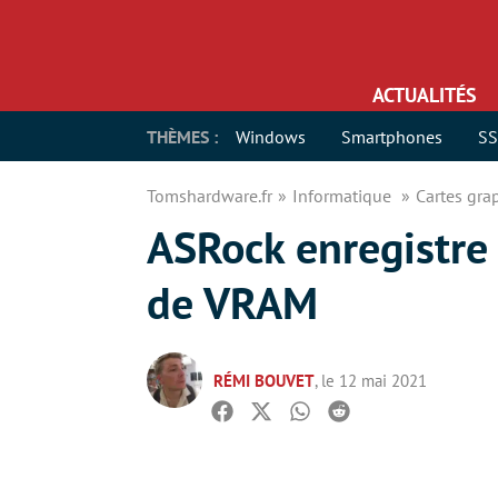
ACTUALITÉS
THÈMES :
Windows
Smartphones
S
Tomshardware.fr
Informatique
Cartes gr
ASRock enregistre
de VRAM
RÉMI BOUVET
, le 12 mai 2021
Facebook
Twitter
Whatsapp
Reddit