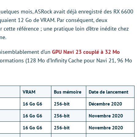
 quelques mois, ASRock avait déjà enregistré des RX 6600
rquaient 12 Go de VRAM. Par conséquent, deux
 cette référence ; une pratique loin d’être inédite chez
me.
raisemblablement d’un
GPU Navi 23 couplé à 32 Mo
ormations (128 Mo d’Infinity Cache pour Navi 21, 96 Mo
VRAM
Bus mémoire
Date de lancement
16 Go G6
256-bit
Décembre 2020
16 Go G6
256-bit
Novembre 2020
16 Go G6
256-bit
Novembre 2020