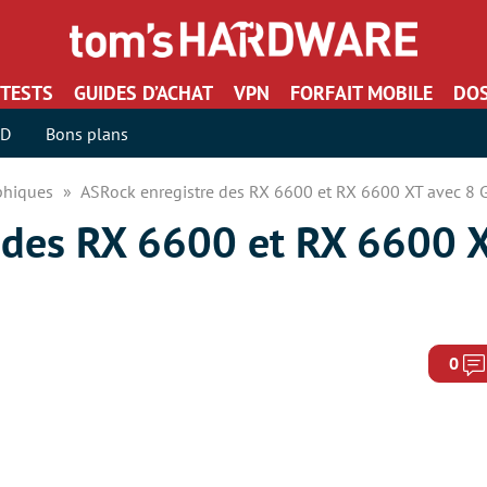
TESTS
GUIDES D’ACHAT
VPN
FORFAIT MOBILE
DOS
SD
Bons plans
aphiques
ASRock enregistre des RX 6600 et RX 6600 XT avec 8
 des RX 6600 et RX 6600 X
0