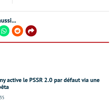
ussi...
din
Whatsapp
Reddit
Share
ny active le PSSR 2.0 par défaut via une
bêta
:35