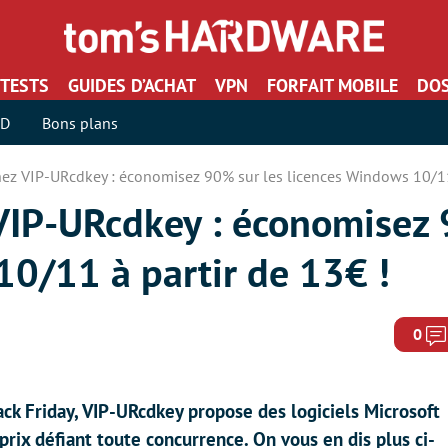
TESTS
GUIDES D’ACHAT
VPN
FORFAIT MOBILE
DOS
SD
Bons plans
hez VIP-URcdkey : économisez 90% sur les licences Windows 10/11
 VIP-URcdkey : économisez 
10/11 à partir de 13€ !
0
lack Friday, VIP-URcdkey propose des logiciels Microsoft
prix défiant toute concurrence. On vous en dis plus ci-