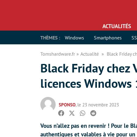
ACTUALITÉS
THÈMES :
Windows
Smartphones
S
Tomshardware.fr
Actualité
Black Friday c
Black Friday chez
licences Windows 
SPONSO
, le 23 novembre 2023
Facebook
Twitter
Whatsapp
Reddit
Vous n’allez pas en revenir ! Pour le B
authentiques et valables à vie pour un 