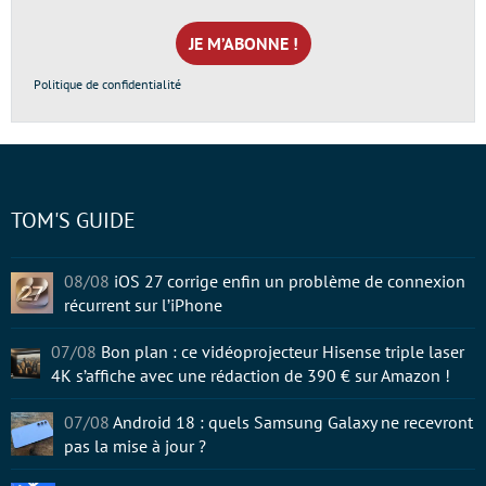
e-
mail
*
Politique de confidentialité
TOM'S GUIDE
08/08
iOS 27 corrige enfin un problème de connexion
récurrent sur l’iPhone
07/08
Bon plan : ce vidéoprojecteur Hisense triple laser
4K s’affiche avec une rédaction de 390 € sur Amazon !
07/08
Android 18 : quels Samsung Galaxy ne recevront
pas la mise à jour ?