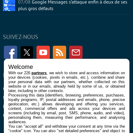
07/08
Google Messages s’attaque enfin à deux de ses
plus gros défauts
SUIVEZ-NOUS
Facebook
Twitter
Youtube
RSS
Newsletter
Welcome
With our 226
partners
, we wish to store and access information on
ENTREPRISE
À PROPOS
your devices (cookies, pixels in emails, etc.), combine and share
your personal data with our partners, whether collected on this
website or in our emails, already held by some of us, or obtained
Confidentialité et Cookies
Contact
later, including in other contexts.
Processing this data (identifiers, browsing, preferences, purchases,
Mentions légales et CGU
loyalty programs, IP, postal addresses and emails, phone, precise
geolocation, etc.) allows developing and offering you services,
Préférences Cookies
content, commercial offers and ads across your devices and
screens (including by email, post, SMS, phone, audio, and video),
Qui sommes nous
personalising them, measuring their performance, and analysing
audiences.
You can "accept all" and withdraw your consent at any time via the
"cookie" icon
. You can also "set detailed preferences" and object to