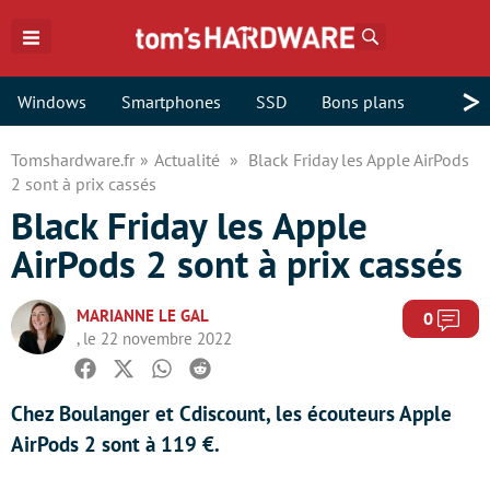
Rechercher
>
Windows
Smartphones
SSD
Bons plans
Tomshardware.fr
Actualité
Black Friday les Apple AirPods
2 sont à prix cassés
Black Friday les Apple
AirPods 2 sont à prix cassés
MARIANNE LE GAL
Com
0
, le 22 novembre 2022
Facebook
Twitter
Whatsapp
Reddit
Chez Boulanger et Cdiscount, les écouteurs Apple
AirPods 2 sont à 119 €.