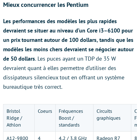
Mieux concurrencer les Pentium
Les performances des modèles les plus rapides
devraient se situer au niveau d’un Core i3–6100 pour
un prix tournant autour de 100 dollars, tandis que les
modèles les moins chers devraient se négocier autour
de 50 dollars
. Les puces ayant un TDP de 35 W
devraient quant à elles permettre d’utiliser des
dissipateurs silencieux tout en offrant un système
bureautique très correct.
Bristol
Coeurs
Fréquences
Circuits
Co
Ridge /
Boost /
graphiques
Fr
Athlon
standards
ma
A12-9800
4
4,2 / 3,8 GHz
Radeon R7
8 