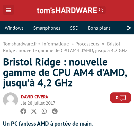
Rechercher
>
Windows
Smartphones
SSD
Bons plans
Tomshardware.fr
Informatique
Processeurs
Bristol
Ridge : nouvelle gamme de CPU AM4 d’AMD, jusqu’à 4,2 GHz
Bristol Ridge : nouvelle
gamme de CPU AM4 d’AMD,
jusqu’à 4,2 GHz
DAVID CIVERA
Com
0
, le 28 juillet 2017
Facebook
Twitter
Whatsapp
Reddit
Un PC fanless AMD à portée de main.