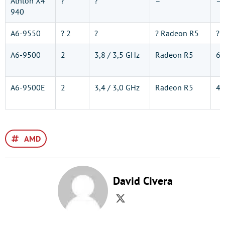
Athlon X4
?
?
–
–
940
A6-9550
? 2
?
? Radeon R5
?
A6-9500
2
3,8 / 3,5 GHz
Radeon R5
6 
A6-9500E
2
3,4 / 3,0 GHz
Radeon R5
4 
AMD
David Civera
Twitter