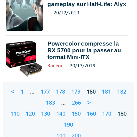
gameplay sur Half-Life: Alyx
20/12/2019
Powercolor compresse la
RX 5700 pour la passer au
format Mini-ITX
Radeon
20/12/2019
<
1
…
177
178
179
180
181
182
>
183
…
266
110
120
130
140
150
160
170
180
190
100
200