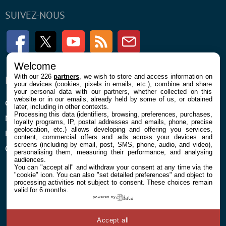
SUIVEZ-NOUS
Facebook
Twitter
Youtube
RSS
Newsletter
Welcome
With our 226
partners
, we wish to store and access information on
ENTREPRISE
À PROPOS
your devices (cookies, pixels in emails, etc.), combine and share
your personal data with our partners, whether collected on this
website or in our emails, already held by some of us, or obtained
Confidentialité et Cookies
Contact
later, including in other contexts.
Processing this data (identifiers, browsing, preferences, purchases,
Mentions légales et CGU
loyalty programs, IP, postal addresses and emails, phone, precise
geolocation, etc.) allows developing and offering you services,
Préférences Cookies
content, commercial offers and ads across your devices and
screens (including by email, post, SMS, phone, audio, and video),
Qui sommes nous
personalising them, measuring their performance, and analysing
audiences.
You can "accept all" and withdraw your consent at any time via the
"cookie" icon
. You can also "set detailed preferences" and object to
processing activities not subject to consent. These choices remain
valid for 6 months.
powered by
© 2026 Galaxie Media Tous droits réservés
Accept all