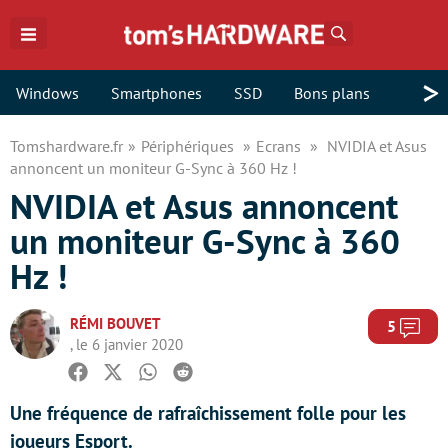
Rechercher
>
Windows
Smartphones
SSD
Bons plans
Tomshardware.fr
Périphériques
Ecrans
NVIDIA et Asus
annoncent un moniteur G-Sync à 360 Hz !
NVIDIA et Asus annoncent
un moniteur G-Sync à 360
Hz !
RÉMI BOUVET
Com
5
, le 6 janvier 2020
Facebook
Twitter
Whatsapp
Reddit
Une fréquence de rafraîchissement folle pour les
joueurs Esport.