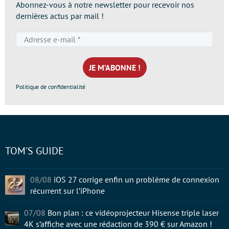
Abonnez-vous à notre newsletter pour recevoir nos
dernières actus par mail !
Adresse
e-
mail
*
Politique de confidentialité
TOM'S GUIDE
08/08
iOS 27 corrige enfin un problème de connexion
récurrent sur l’iPhone
07/08
Bon plan : ce vidéoprojecteur Hisense triple laser
4K s’affiche avec une rédaction de 390 € sur Amazon !