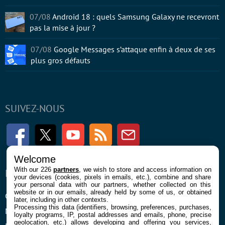
07/08
Android 18 : quels Samsung Galaxy ne recevront
pas la mise à jour ?
07/08
Google Messages s’attaque enfin à deux de ses
plus gros défauts
SUIVEZ-NOUS
Facebook
Twitter
Youtube
RSS
Newsletter
Welcome
With our 226
partners
, we wish to store and access information on
ENTREPRISE
À PROPOS
your devices (cookies, pixels in emails, etc.), combine and share
your personal data with our partners, whether collected on this
website or in our emails, already held by some of us, or obtained
Confidentialité et Cookies
Contact
later, including in other contexts.
Processing this data (identifiers, browsing, preferences, purchases,
Mentions légales et CGU
loyalty programs, IP, postal addresses and emails, phone, precise
geolocation, etc.) allows developing and offering you services,