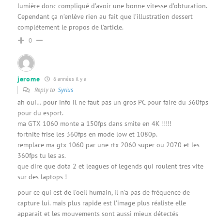
lumière donc compliqué d’avoir une bonne vitesse d’obturation.
Cependant ça n’enlève rien au fait que l’illustration dessert
complètement le propos de l’article.
0
jerome
6 années il y a
Reply to
Syrius
ah oui… pour info il ne faut pas un gros PC pour faire du 360fps
pour du esport.
ma GTX 1060 monte a 150fps dans smite en 4K !!!!!
fortnite frise les 360fps en mode low et 1080p.
remplace ma gtx 1060 par une rtx 2060 super ou 2070 et les
360fps tu les as.
que dire que dota 2 et leagues of legends qui roulent tres vite
sur des laptops !
pour ce qui est de l’oeil humain, il n’a pas de fréquence de
capture lui. mais plus rapide est l’image plus réaliste elle
apparait et les mouvements sont aussi mieux détectés