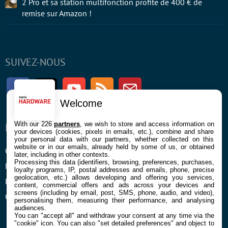
2 Pro et sa station multifonction profite de 400 € de
remise sur Amazon !
SUIVEZ-NOUS
Facebook
Twitter
Youtube
RSS
Newsletter
Welcome
With our 226
partners
, we wish to store and access information on
ENTREPRISE
À PROPOS
your devices (cookies, pixels in emails, etc.), combine and share
your personal data with our partners, whether collected on this
website or in our emails, already held by some of us, or obtained
Confidentialité et Cookies
Contact
later, including in other contexts.
Processing this data (identifiers, browsing, preferences, purchases,
Mentions légales et CGU
loyalty programs, IP, postal addresses and emails, phone, precise
geolocation, etc.) allows developing and offering you services,
Préférences Cookies
content, commercial offers and ads across your devices and
screens (including by email, post, SMS, phone, audio, and video),
Qui sommes nous
personalising them, measuring their performance, and analysing
audiences.
You can "accept all" and withdraw your consent at any time via the
"cookie" icon
. You can also "set detailed preferences" and object to