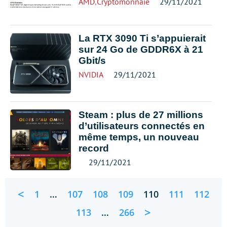
AMD
,
Cryptomonnaie
29/11/2021
La RTX 3090 Ti s’appuierait
sur 24 Go de GDDR6X à 21
Gbit/s
NVIDIA
29/11/2021
Steam : plus de 27 millions
d’utilisateurs connectés en
même temps, un nouveau
record
29/11/2021
<
1
…
107
108
109
110
111
112
>
113
…
266