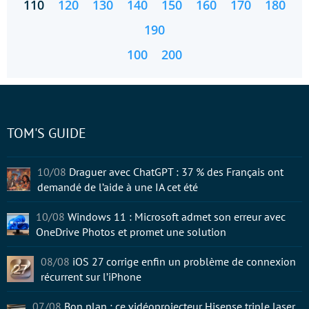
110
120
130
140
150
160
170
180
190
100
200
TOM'S GUIDE
10/08
Draguer avec ChatGPT : 37 % des Français ont
demandé de l’aide à une IA cet été
10/08
Windows 11 : Microsoft admet son erreur avec
OneDrive Photos et promet une solution
08/08
iOS 27 corrige enfin un problème de connexion
récurrent sur l’iPhone
07/08
Bon plan : ce vidéoprojecteur Hisense triple laser