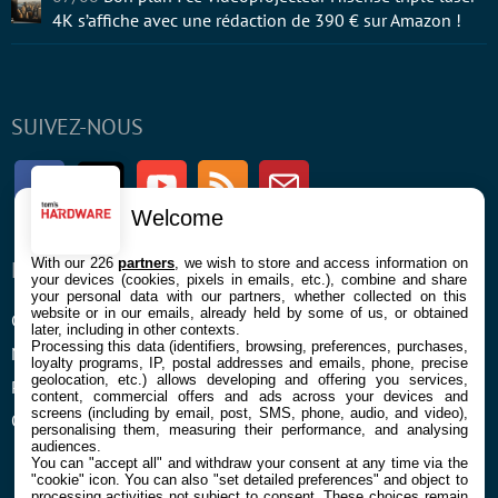
4K s’affiche avec une rédaction de 390 € sur Amazon !
SUIVEZ-NOUS
Facebook
Twitter
Youtube
RSS
Newsletter
Welcome
With our 226
partners
, we wish to store and access information on
ENTREPRISE
À PROPOS
your devices (cookies, pixels in emails, etc.), combine and share
your personal data with our partners, whether collected on this
website or in our emails, already held by some of us, or obtained
Confidentialité et Cookies
Contact
later, including in other contexts.
Processing this data (identifiers, browsing, preferences, purchases,
Mentions légales et CGU
loyalty programs, IP, postal addresses and emails, phone, precise
geolocation, etc.) allows developing and offering you services,
Préférences Cookies
content, commercial offers and ads across your devices and
screens (including by email, post, SMS, phone, audio, and video),
Qui sommes nous
personalising them, measuring their performance, and analysing
audiences.
You can "accept all" and withdraw your consent at any time via the
"cookie" icon
. You can also "set detailed preferences" and object to
processing activities not subject to consent. These choices remain