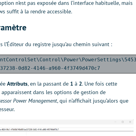
option n’est pas exposée dans l’interface habituelle, mais
 suffit à la rendre accessible.
ramètre
 l’Éditeur du registre jusqu’au chemin suivant :
ntControlSet\Control\Power\PowerSettings\545
37238-0d82-4146-a960-4f3749d470c7
trée
Attributs
, en la passant de
1
à
2
. Une fois cette
apparaissent dans les options de gestion de
cessor Power Management
, qui n’affichait jusqu’alors que
sseur.