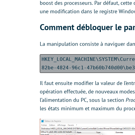
boost des processeurs. Par défaut, cette 
une modification dans le registre Windows
Comment débloquer le pa
La manipulation consiste à naviguer dans
HKEY_LOCAL_MACHINE\SYSTEM\Curre
82be-4824-96c1-47b60b740d00\be3
Il faut ensuite modifier la valeur de l’en
opération effectuée, de nouveaux modes 
l’alimentation du PC, sous la section
Pro
les états minimum et maximum du proce