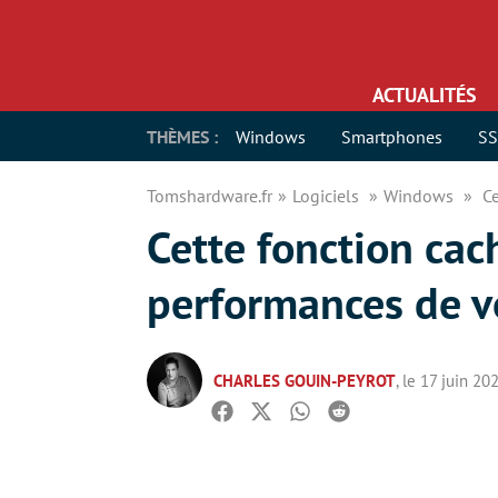
ACTUALITÉS
THÈMES :
Windows
Smartphones
S
Tomshardware.fr
Logiciels
Windows
C
Cette fonction ca
performances de v
CHARLES GOUIN-PEYROT
, le 17 juin 20
Facebook
Twitter
Whatsapp
Reddit