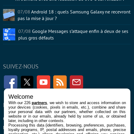
07/08
Android 18 : quels Samsung Galaxy ne recevront
pas la mise à jour ?
07/08
Google Messages s’attaque enfin à deux de ses
plus gros défauts
SUIVEZ-NOUS
Facebook
Twitter
Youtube
RSS
Newsletter
Welcome
With our 226
partners
, we wish to store and access information on
ENTREPRISE
À PROPOS
your devices (cookies, pixels in emails, etc.), combine and share
your personal data with our partners, whether collected on this
website or in our emails, already held by some of us, or obtained
Confidentialité et Cookies
Contact
later, including in other contexts.
Processing this data (identifiers, browsing, preferences, purchases,
Mentions légales et CGU
loyalty programs, IP, postal addresses and emails, phone, precise