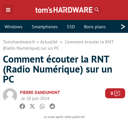
Rechercher
>
Windows
Smartphones
SSD
Bons plans
Tomshardware.fr
Actualité
Comment écouter la RNT
(Radio Numérique) sur un PC
Comment écouter la RNT
(Radio Numérique) sur un
PC
PIERRE DANDUMONT
Com
0
, le 20 juin 2014
Facebook
Twitter
Whatsapp
Reddit