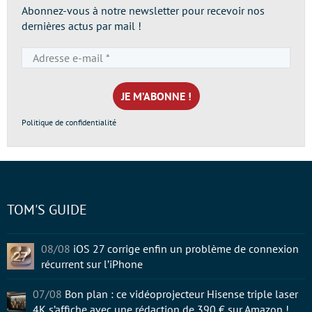
Abonnez-vous à notre newsletter pour recevoir nos
dernières actus par mail !
Adresse
e-
mail
*
Politique de confidentialité
TOM'S GUIDE
08/08
iOS 27 corrige enfin un problème de connexion
récurrent sur l’iPhone
07/08
Bon plan : ce vidéoprojecteur Hisense triple laser
4K s’affiche avec une rédaction de 390 € sur Amazon !