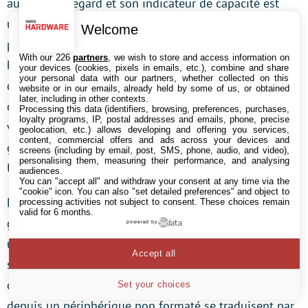
au premier regard et son indicateur de capacité est
une bonne idée. Il n’empêche que le boîtier reste en
Welcome
plastique et que ses performances ne sont vraiment
With our 226
partners
, we wish to store and access information on
bonnes qu’en FireWire 1394a. S’il ne devait en rester
your devices (cookies, pixels in emails, etc.), combine and share
your personal data with our partners, whether collected on this
qu’un, nous choisirions le produit Maxtor. Certes, le
website or in our emails, already held by some of us, or obtained
later, including in other contexts.
disque ne peut être empilé et il doit être utilisé
Processing this data (identifiers, browsing, preferences, purchases,
loyalty programs, IP, postal addresses and emails, phone, precise
verticalement, mais le logiciel fourni, la finition, la
geolocation, etc.) allows developing and offering you services,
content, commercial offers and ads across your devices and
garantie de 5 ans et les excellentes performances sous
screens (including by email, post, SMS, phone, audio, and video),
personalising them, measuring their performance, and analysing
USB 2.0 ou Firewire nous ont séduits.
audiences.
You can "accept all" and withdraw your consent at any time via the
"cookie" icon
. You can also "set detailed preferences" and object to
Mais nous terminerons ce comparatif sur une mise en
processing activities not subject to consent. These choices remain
valid for 6 months.
garde. De notre point de vue toutes les connections
powered by
utilisées – à l’exception de l’eSATA s’il n’est pas bridé –
Accept all
sont trop lentes pour transférer de grandes quantités
de données. Les taux de transferts entre 30 et 40 Mo/s
Set your choices
depuis un périphérique non formaté se traduisent par