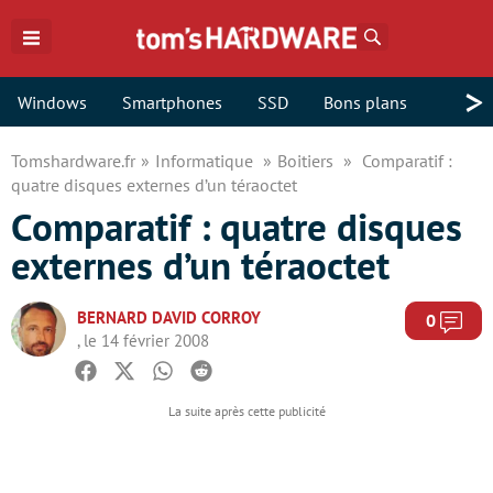
Rechercher
>
Windows
Smartphones
SSD
Bons plans
Tomshardware.fr
Informatique
Boitiers
Comparatif :
quatre disques externes d’un téraoctet
Comparatif : quatre disques
externes d’un téraoctet
BERNARD DAVID CORROY
Com
0
, le 14 février 2008
Facebook
Twitter
Whatsapp
Reddit