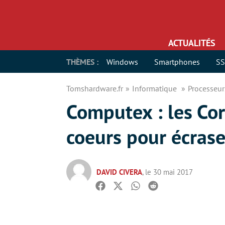
ACTUALITÉS
THÈMES :
Windows
Smartphones
S
Tomshardware.fr
Informatique
Processeu
Computex : les Core
coeurs pour écras
DAVID CIVERA
, le 30 mai 2017
Facebook
Twitter
Whatsapp
Reddit