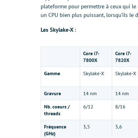
plateforme pour permettre à ceux qui le
un CPU bien plus puissant, lorsqu’ils le d
Les Skylake-X :
Core i7-
Core i7-
7800X
7820X
Gamme
Skylake-X
Skylake-X
Gravure
14 nm
14 nm
Nb. coeurs /
6/12
8/16
threads
Fréquence
3,5
3,6
(GHz)