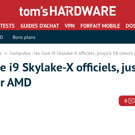
TESTS
GUIDES D’ACHAT
VPN
FORFAIT MOBILE
DOS
SD
Bons plans
rs
Computex : les Core i9 Skylake-X officiels, jusqu’à 18 coeur
 i9 Skylake-X officiels, j
er AMD
0