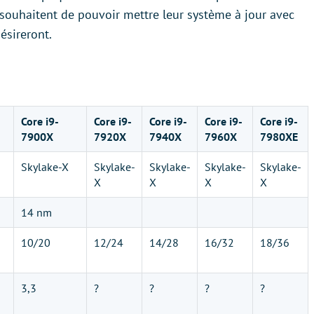
 souhaitent de pouvoir mettre leur système à jour avec
ésireront.
Core i9-
Core i9-
Core i9-
Core i9-
Core i9-
7900X
7920X
7940X
7960X
7980XE
Skylake-X
Skylake-
Skylake-
Skylake-
Skylake-
X
X
X
X
14 nm
10/20
12/24
14/28
16/32
18/36
3,3
?
?
?
?