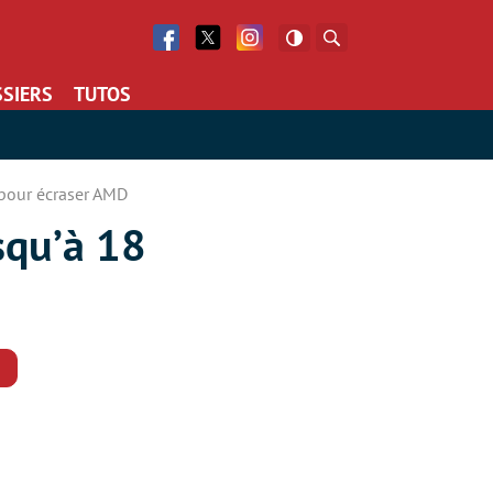
Facebook
Twitter
Facebook
Rechercher
SIERS
TUTOS
s pour écraser AMD
usqu’à 18
Commentaires