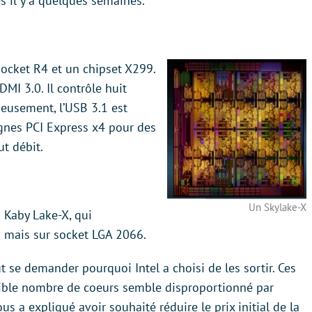
s il y a quelques semaines.
socket R4 et un chipset X299.
DMI 3.0. Il contrôle huit
ieusement, l’USB 3.1 est
ignes PCI Express x4 pour des
ut débit.
Un Skylake-X
s Kaby Lake-X, qui
s mais sur socket LGA 2066.
ut se demander pourquoi Intel a choisi de les sortir. Ces
aible nombre de coeurs semble disproportionné par
us a expliqué avoir souhaité réduire le prix initial de la