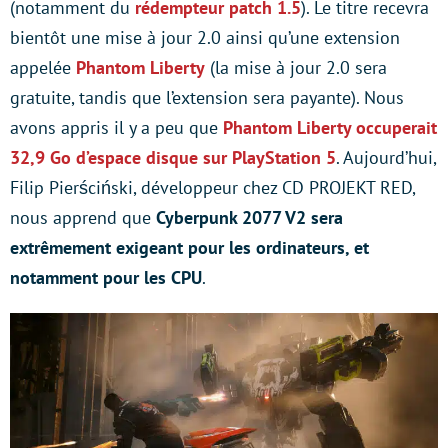
(notamment du
rédempteur patch 1.5
). Le titre recevra
bientôt une mise à jour 2.0 ainsi qu’une extension
appelée
Phantom Liberty
(la mise à jour 2.0 sera
gratuite, tandis que l’extension sera payante). Nous
avons appris il y a peu que
Phantom Liberty occuperait
32,9 Go d’espace disque sur PlayStation 5
. Aujourd’hui,
Filip Pierściński, développeur chez CD PROJEKT RED,
nous apprend que
Cyberpunk 2077 V2 sera
extrêmement exigeant pour les ordinateurs, et
notamment pour les CPU
.