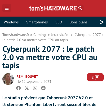
Rechercher
>
Windows
Smartphones
SSD
Bons plans
Tomshardware.fr
Gaming
Jeux-vidéo
Cyberpunk 2077 :
le patch 2.0 va mettre votre CPU au tapis
Cyberpunk 2077 : le patch
2.0 va mettre votre CPU au
tapis
RÉMI BOUVET
Com
2
, le 12 septembre 2023
Facebook
Twitter
Whatsapp
Reddit
Le studio prévient que Cybperunk 2077 V2.0 et
l’extension Phantom Liberty sont susceptibles de