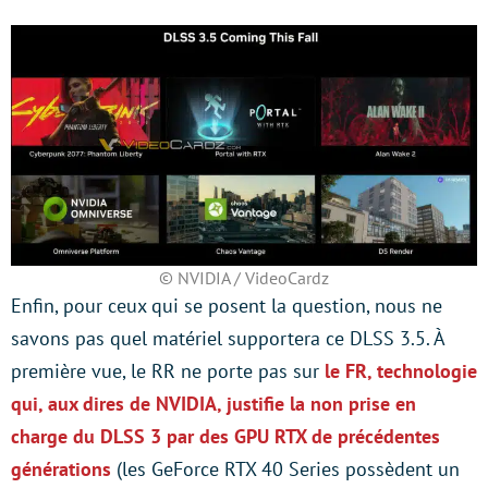
© NVIDIA / VideoCardz
Enfin, pour ceux qui se posent la question, nous ne
savons pas quel matériel supportera ce DLSS 3.5. À
première vue, le RR ne porte pas sur
le FR, technologie
qui, aux dires de NVIDIA, justifie la non prise en
charge du DLSS 3 par des GPU RTX de précédentes
générations
(les GeForce RTX 40 Series possèdent un