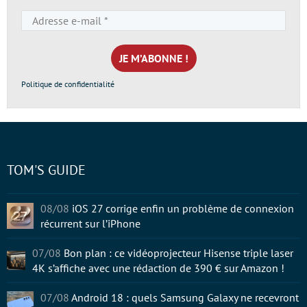
Adresse
e-
mail
*
Politique de confidentialité
TOM'S GUIDE
08/08
iOS 27 corrige enfin un problème de connexion
récurrent sur l’iPhone
07/08
Bon plan : ce vidéoprojecteur Hisense triple laser
4K s’affiche avec une rédaction de 390 € sur Amazon !
07/08
Android 18 : quels Samsung Galaxy ne recevront