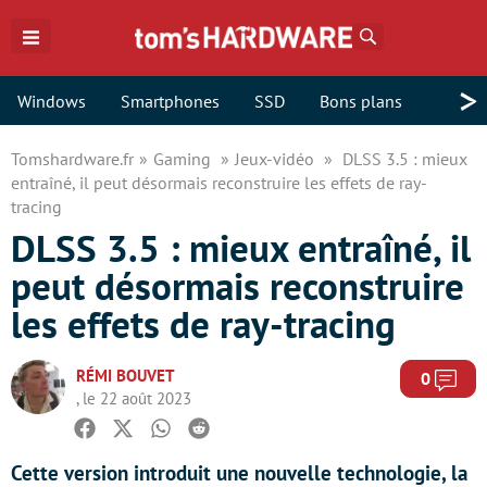
Rechercher
>
Windows
Smartphones
SSD
Bons plans
Tomshardware.fr
Gaming
Jeux-vidéo
DLSS 3.5 : mieux
entraîné, il peut désormais reconstruire les effets de ray-
tracing
DLSS 3.5 : mieux entraîné, il
peut désormais reconstruire
les effets de ray-tracing
RÉMI BOUVET
Com
0
, le 22 août 2023
Facebook
Twitter
Whatsapp
Reddit
Cette version introduit une nouvelle technologie, la