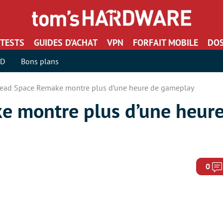
TESTS
GUIDES D’ACHAT
VPN
FORFAIT MOBILE
DOS
SD
Bons plans
ead Space Remake montre plus d’une heure de gameplay
e montre plus d’une heure
0