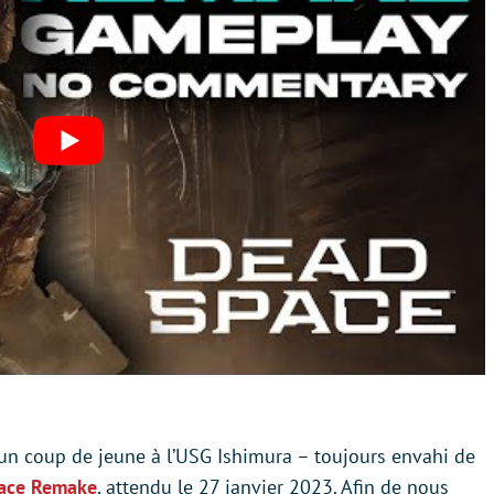
 un coup de jeune à l’USG Ishimura – toujours envahi de
ace Remake
, attendu le 27 janvier 2023. Afin de nous