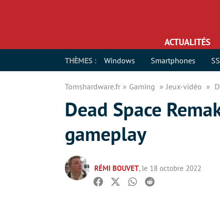
ACTUALITÉS
THÈMES :
Windows
Smartphones
S
Tomshardware.fr
Gaming
Jeux-vidéo
D
Dead Space Remak
gameplay
RÉMI BOUVET
, le 18 octobre 2022
Facebook
Twitter
Whatsapp
Reddit