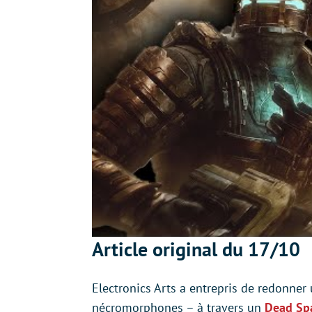
Article original du 17/10
Electronics Arts a entrepris de redonner
nécromorphones – à travers un
Dead Sp